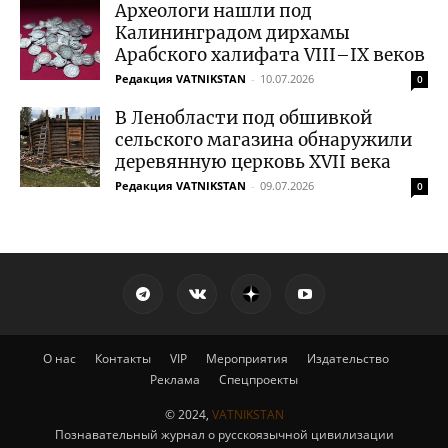
Археологи нашли под
Калининградом дирхамы
Арабского халифата VIII–IX веков
Редакция VATNIKSTAN
-
10.07.2026
0
В Ленобласти под обшивкой
сельского магазина обнаружили
деревянную церковь XVII века
Редакция VATNIKSTAN
-
09.07.2026
0
О нас
Контакты
VIP
Мероприятия
Издательство
Реклама
Спецпроекты
© 2024,
VATNIKSTAN
Познавательный журнал о русскоязычной цивилизации