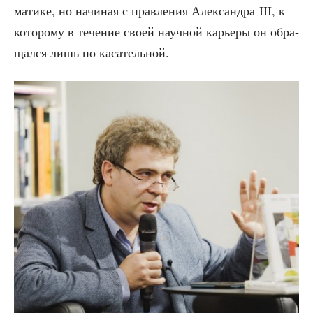
ма­ти­ке, но начи­ная с прав­ле­ния Алек­сандра III, к
кото­ро­му в тече­ние сво­ей науч­ной карье­ры он обра­
щал­ся лишь по касательной.