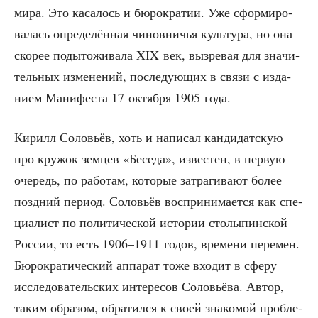
мира. Это каса­лось и бюро­кра­тии. Уже сфор­ми­ро­
ва­лась опре­де­лён­ная чинов­ни­чья куль­ту­ра, но она
ско­рее поды­то­жи­ва­ла XIX век, вызре­вая для зна­чи­
тель­ных изме­не­ний, после­ду­ю­щих в свя­зи с изда­
ни­ем Мани­фе­ста 17 октяб­ря 1905 года.
Кирилл Соло­вьёв, хоть и напи­сал кан­ди­дат­скую
про кру­жок зем­цев «Бесе­да», изве­стен, в первую
оче­редь, по рабо­там, кото­рые затра­ги­ва­ют более
позд­ний пери­од. Соло­вьёв вос­при­ни­ма­ет­ся как спе­
ци­а­лист по поли­ти­че­ской исто­рии сто­лы­пин­ской
Рос­сии, то есть 1906–1911 годов, вре­ме­ни пере­мен.
Бюро­кра­ти­че­ский аппа­рат тоже вхо­дит в сфе­ру
иссле­до­ва­тель­ских инте­ре­сов Соло­вьё­ва. Автор,
таким обра­зом, обра­тил­ся к сво­ей зна­ко­мой про­бле­