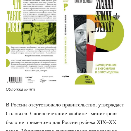
Облож­ка книги
В Рос­сии отсут­ство­ва­ло пра­ви­тель­ство, утвер­жда­ет
Соло­вьёв. Сло­во­со­че­та­ние «каби­нет мини­стров»
было не при­ме­ни­мо для Рос­сии рубе­жа XIX–XX
веков. Мини­стер­ства суще­ство­ва­ли парал­лель­но