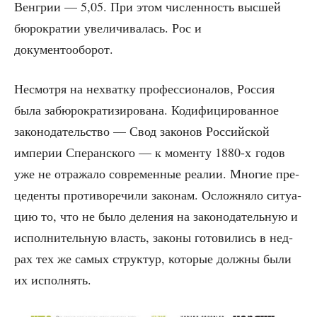
Вен­грии — 5,05. При этом чис­лен­ность выс­шей
бюро­кра­тии уве­ли­чи­ва­лась. Рос и
документооборот.
Несмот­ря на нехват­ку про­фес­си­о­на­лов, Рос­сия
была забю­ро­кра­ти­зи­ро­ва­на. Коди­фи­ци­ро­ван­ное
зако­но­да­тель­ство — Свод зако­нов Рос­сий­ской
импе­рии Спе­ран­ско­го — к момен­ту 1880‑х годов
уже не отра­жа­ло совре­мен­ные реа­лии. Мно­гие пре­
це­ден­ты про­ти­во­ре­чи­ли зако­нам. Ослож­ня­ло ситу­а­
цию то, что не было деле­ния на зако­но­да­тель­ную и
испол­ни­тель­ную власть, зако­ны гото­ви­лись в нед­
рах тех же самых струк­тур, кото­рые долж­ны были
их исполнять.