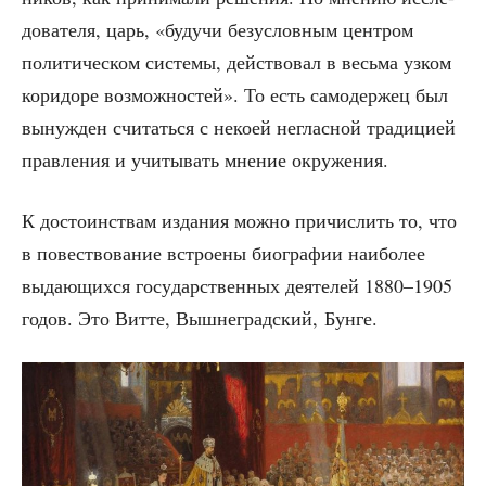
до­ва­те­ля, царь, «будучи без­услов­ным цен­тром
поли­ти­че­ском систе­мы, дей­ство­вал в весь­ма узком
кори­до­ре воз­мож­но­стей». То есть само­дер­жец был
вынуж­ден счи­тать­ся с неко­ей неглас­ной тра­ди­ци­ей
прав­ле­ния и учи­ты­вать мне­ние окружения.
К досто­ин­ствам изда­ния мож­но при­чис­лить то, что
в повест­во­ва­ние встро­е­ны био­гра­фии наи­бо­лее
выда­ю­щих­ся госу­дар­ствен­ных дея­те­лей 1880–1905
годов. Это Вит­те, Выш­не­град­ский, Бунге.