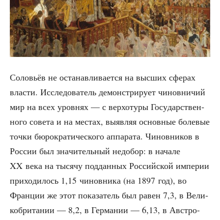
Соло­вьёв не оста­нав­ли­ва­ет­ся на выс­ших сфе­рах
вла­сти. Иссле­до­ва­тель демон­стри­ру­ет чинов­ни­чий
мир на всех уров­нях — с вер­хо­ту­ры Госу­дар­ствен­
но­го сове­та и на местах, выяв­ляя основ­ные боле­вые
точ­ки бюро­кра­ти­че­ско­го аппа­ра­та. Чинов­ни­ков в
Рос­сии был зна­чи­тель­ный недо­бор: в нача­ле
XX века на тыся­чу под­дан­ных Рос­сий­ской импе­рии
при­хо­ди­лось 1,15 чинов­ни­ка (на 1897 год), во
Фран­ции же этот пока­за­тель был равен 7,3, в Вели­
ко­бри­та­нии — 8,2, в Гер­ма­нии — 6,13, в Авст­ро-