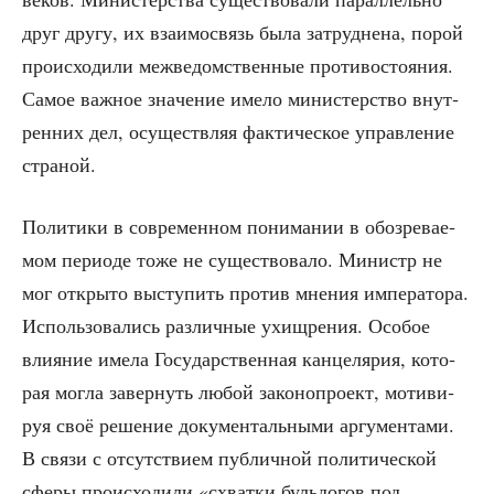
друг дру­гу, их вза­и­мо­связь была затруд­не­на, порой
про­ис­хо­ди­ли меж­ве­дом­ствен­ные про­ти­во­сто­я­ния.
Самое важ­ное зна­че­ние име­ло мини­стер­ство внут­
рен­них дел, осу­ществ­ляя фак­ти­че­ское управ­ле­ние
страной.
Поли­ти­ки в совре­мен­ном пони­ма­нии в обо­зре­ва­е­
мом пери­о­де тоже не суще­ство­ва­ло. Министр не
мог откры­то высту­пить про­тив мне­ния импе­ра­то­ра.
Исполь­зо­ва­лись раз­лич­ные ухищ­ре­ния. Осо­бое
вли­я­ние име­ла Госу­дар­ствен­ная кан­це­ля­рия, кото­
рая мог­ла завер­нуть любой зако­но­про­ект, моти­ви­
руя своё реше­ние доку­мен­таль­ны­ми аргу­мен­та­ми.
В свя­зи с отсут­стви­ем пуб­лич­ной поли­ти­че­ской
сфе­ры про­ис­хо­ди­ли «схват­ки буль­до­гов под