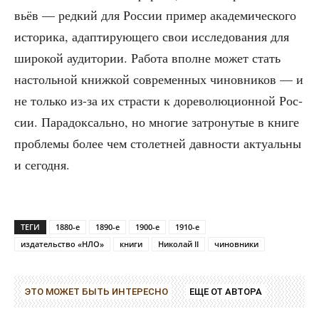
вьёв — ред­кий для Рос­сии при­мер ака­де­ми­че­ско­го
исто­ри­ка, адап­ти­ру­ю­ще­го свои иссле­до­ва­ния для
широ­кой ауди­то­рии. Рабо­та вполне может стать
настоль­ной книж­кой совре­мен­ных чинов­ни­ков — и
не толь­ко из-за их стра­сти к доре­во­лю­ци­он­ной Рос­
сии. Пара­док­саль­но, но мно­гие затро­ну­тые в кни­ге
про­бле­мы более чем сто­лет­ней дав­но­сти акту­аль­ны
и сегодня.
ТЕГИ
1880-е
1890-е
1900-е
1910-е
издательство «НЛО»
книги
Николай II
чиновники
ЭТО МОЖЕТ БЫТЬ ИНТЕРЕСНО
ЕЩЕ ОТ АВТОРА