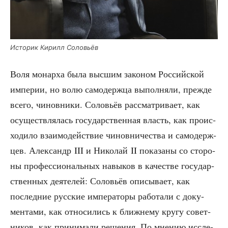
Исто­рик Кирилл Соловьёв
Воля монар­ха была выс­шим зако­ном Рос­сий­ской
импе­рии, но волю само­держ­ца выпол­ня­ли, преж­де
все­го, чинов­ни­ки. Соло­вьёв рас­смат­ри­ва­ет, как
осу­ществ­ля­лась госу­дар­ствен­ная власть, как про­ис­
хо­ди­ло вза­и­мо­дей­ствие чинов­ни­че­ства и само­держ­
цев. Алек­сандр III и Нико­лай II пока­за­ны со сто­ро­
ны про­фес­си­о­наль­ных навы­ков в каче­стве госу­дар­
ствен­ных дея­те­лей: Соло­вьёв опи­сы­ва­ет, как
послед­ние рус­ские импе­ра­то­ры рабо­та­ли с доку­
мен­та­ми, как отно­си­лись к ближ­не­му кру­гу совет­
ни­ков, как при­ни­ма­ли реше­ния. По мне­нию иссле­