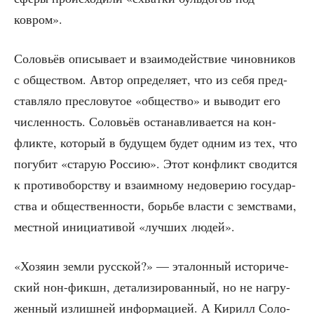
ковром».
Соло­вьёв опи­сы­ва­ет и вза­и­мо­дей­ствие чинов­ни­ков
с обще­ством. Автор опре­де­ля­ет, что из себя пред­
став­ля­ло пре­сло­ву­тое «обще­ство» и выво­дит его
чис­лен­ность. Соло­вьёв оста­нав­ли­ва­ет­ся на кон­
флик­те, кото­рый в буду­щем будет одним из тех, что
погу­бит «ста­рую Рос­сию». Этот кон­фликт сво­дит­ся
к про­ти­во­бор­ству и вза­им­но­му недо­ве­рию госу­дар­
ства и обще­ствен­но­сти, борь­бе вла­сти с зем­ства­ми,
мест­ной ини­ци­а­ти­вой «луч­ших людей».
«Хозя­ин зем­ли рус­ской?» — эта­лон­ный исто­ри­че­
ский нон-фикшн, дета­ли­зи­ро­ван­ный, но не нагру­
жен­ный излиш­ней инфор­ма­ци­ей. А Кирилл Соло­