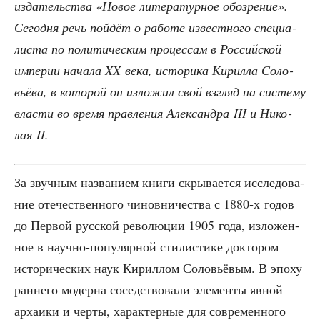
изда­тель­ства «Новое лите­ра­тур­ное обо­зре­ние».
Сего­дня речь пой­дёт о рабо­те извест­но­го спе­ци­а­
ли­ста по поли­ти­че­ским про­цес­сам в Рос­сий­ской
импе­рии нача­ла XX века, исто­ри­ка Кирил­ла Соло­
вьё­ва, в кото­рой он изло­жил свой взгляд на систе­му
вла­сти во вре­мя прав­ле­ния Алек­сандра III и Нико­
лая II.
За звуч­ным назва­ни­ем кни­ги скры­ва­ет­ся иссле­до­ва­
ние оте­че­ствен­но­го чинов­ни­че­ства с 1880‑х годов
до Пер­вой рус­ской рево­лю­ции 1905 года, изло­жен­
ное в науч­но-попу­ляр­ной сти­ли­сти­ке док­то­ром
исто­ри­че­ских наук Кирил­лом Соло­вьё­вым. В эпо­ху
ран­не­го модер­на сосед­ство­ва­ли эле­мен­ты явной
арха­и­ки и чер­ты, харак­тер­ные для совре­мен­но­го