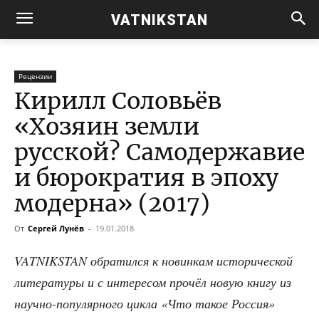
VATNIKSTAN
Рецензии
Кирилл Соловьёв
«Хозяин земли
русской? Самодержавие
и бюрократия в эпоху
модерна» (2017)
От
Сергей Лунёв
-
19.01.2018
VATNIKSTAN обра­тил­ся к новин­кам исто­ри­че­ской
лите­ра­ту­ры и с инте­ре­сом про­чёл новую кни­гу из
науч­но-попу­ляр­но­го цик­ла «Что такое Рос­сия»