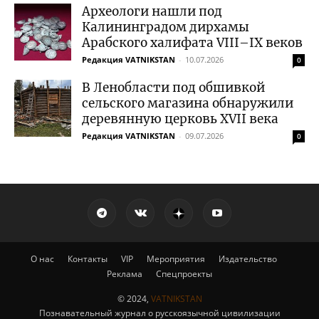
Археологи нашли под
Калининградом дирхамы
Арабского халифата VIII–IX веков
Редакция VATNIKSTAN
-
10.07.2026
0
В Ленобласти под обшивкой
сельского магазина обнаружили
деревянную церковь XVII века
Редакция VATNIKSTAN
-
09.07.2026
0
О нас
Контакты
VIP
Мероприятия
Издательство
Реклама
Спецпроекты
© 2024,
VATNIKSTAN
Познавательный журнал о русскоязычной цивилизации