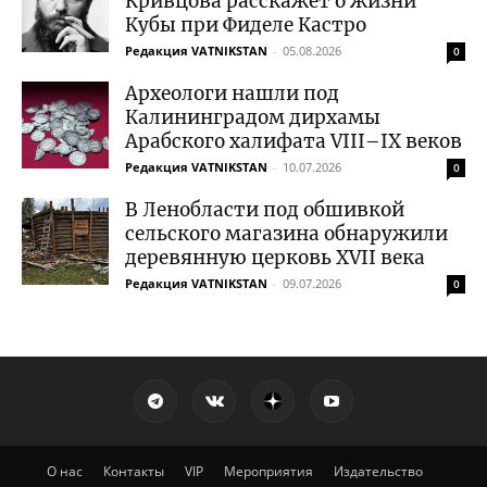
Кривцова расскажет о жизни
Кубы при Фиделе Кастро
Редакция VATNIKSTAN
-
05.08.2026
0
Археологи нашли под
Калининградом дирхамы
Арабского халифата VIII–IX веков
Редакция VATNIKSTAN
-
10.07.2026
0
В Ленобласти под обшивкой
сельского магазина обнаружили
деревянную церковь XVII века
Редакция VATNIKSTAN
-
09.07.2026
0
О нас
Контакты
VIP
Мероприятия
Издательство