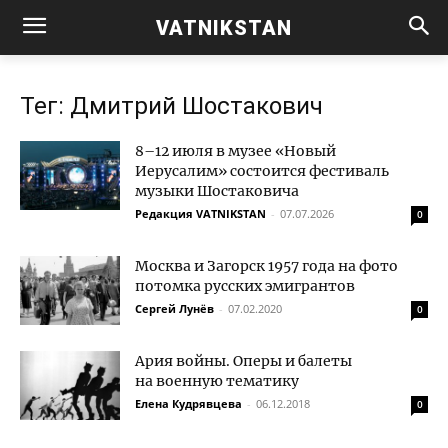
VATNIKSTAN
Тег: Дмитрий Шостакович
8–12 июля в музее «Новый
Иерусалим» состоится фестиваль
музыки Шостаковича
Редакция VATNIKSTAN
-
07.07.2026
0
Москва и Загорск 1957 года на фото
потомка русских эмигрантов
Сергей Лунёв
-
07.02.2020
0
Ария войны. Оперы и балеты
на военную тематику
Елена Кудрявцева
-
06.12.2018
0