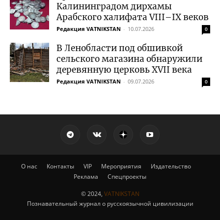
Калининградом дирхамы
Арабского халифата VIII–IX веков
Редакция VATNIKSTAN
-
10.07.2026
0
В Ленобласти под обшивкой
сельского магазина обнаружили
деревянную церковь XVII века
Редакция VATNIKSTAN
-
09.07.2026
0
О нас
Контакты
VIP
Мероприятия
Издательство
Реклама
Спецпроекты
© 2024,
VATNIKSTAN
Познавательный журнал о русскоязычной цивилизации