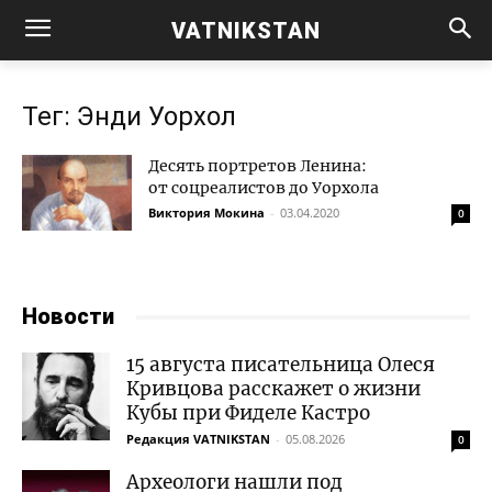
VATNIKSTAN
Тег: Энди Уорхол
Десять портретов Ленина:
от соцреалистов до Уорхола
Виктория Мокина
-
03.04.2020
0
Новости
15 августа писательница Олеся
Кривцова расскажет о жизни
Кубы при Фиделе Кастро
Редакция VATNIKSTAN
-
05.08.2026
0
Археологи нашли под