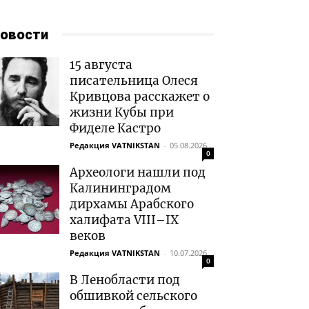
овости
15 августа
писательница Олеся
Кривцова расскажет о
жизни Кубы при
Фиделе Кастро
Редакция VATNIKSTAN
-
05.08.2026
0
Археологи нашли под
Калининградом
дирхамы Арабского
халифата VIII–IX
веков
Редакция VATNIKSTAN
-
10.07.2026
0
В Ленобласти под
обшивкой сельского