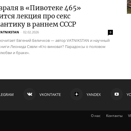
враля в «Пивотеке 465»
ится лекция про секс
антику в раннем СССР
VATNIKSTAN
-
02.02.2026
0
очитает Евгений Беличков — автор VATNIKSTAN и научный
книги Леонида Сэвли «Кто виноват? Парадоксы о половом
 любви и браке».
LEGRAM
VKONTAKTE
YANDEX
Y
О нас
Контакты
V