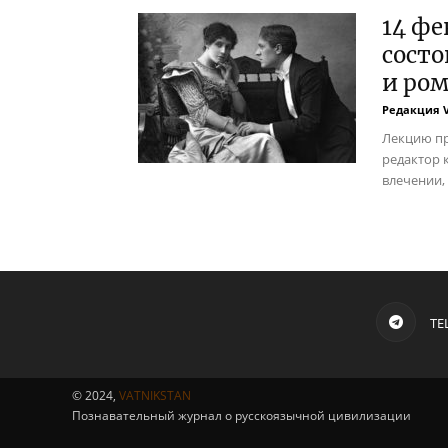
14 фе
состо
и ром
Редакция 
Лекцию пр
редактор 
влечении,
TE
© 2024,
VATNIKSTAN
Познавательный журнал о русскоязычной цивилизации