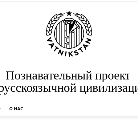
Познавательный проект
 русскоязычной цивилизац
О
О НАС