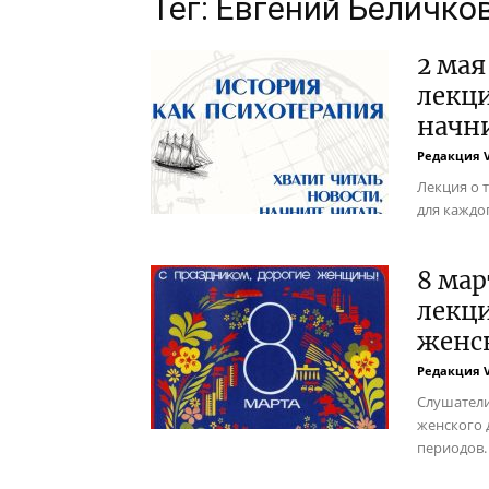
Тег: Евгений Беличко
2 мая
лекци
начн
Редакция 
Лекция о 
для каждо
8 мар
лекц
женск
Редакция 
Слушатели
женского 
периодов.