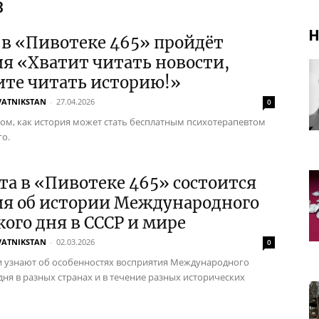
в
Н
 в «Пивотеке 465» пройдёт
я «Хватит читать новости,
ите читать историю!»
VATNIKSTAN
-
27.04.2026
0
том, как история может стать бесплатным психотерапевтом
го.
та в «Пивотеке 465» состоится
ия об истории Международного
ого дня в СССР и мире
VATNIKSTAN
-
02.03.2026
0
 узнают об особенностях восприятия Международного
дня в разных странах и в течение разных исторических