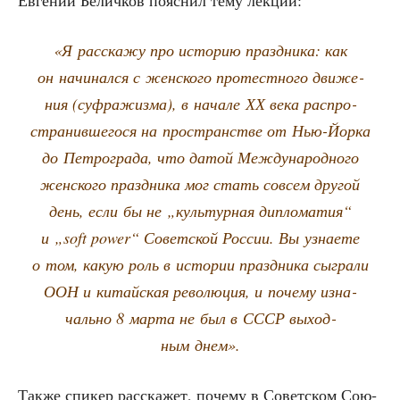
«Я рас­ска­жу про исто­рию празд­ни­ка: как
он начи­нал­ся с жен­ско­го про­тестно­го дви­же­
ния (суф­ра­жиз­ма), в нача­ле ХХ века рас­про­
стра­нив­ше­го­ся на про­стран­стве от Нью-Йор­ка
до Пет­ро­гра­да, что датой Меж­ду­на­род­но­го
жен­ско­го празд­ни­ка мог стать совсем дру­гой
день, если бы не „куль­тур­ная дипло­ма­тия“
и „soft power“ Совет­ской Рос­сии. Вы узна­е­те
о том, какую роль в исто­рии празд­ни­ка сыг­ра­ли
ООН и китай­ская рево­лю­ция, и поче­му изна­
чаль­но 8 мар­та не был в СССР выход­
ным днем».
Так­же спи­кер рас­ска­жет, поче­му в Совет­ском Сою­