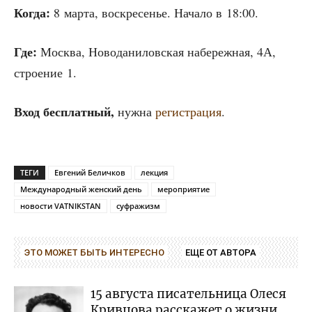
Когда:
8 мар­та, вос­кре­се­нье. Нача­ло в 18:00.
Где:
Москва, Ново­да­ни­лов­ская набе­реж­ная, 4А,
стро­е­ние 1.
Вход бес­плат­ный,
нуж­на
реги­стра­ция
.
ТЕГИ
Евгений Беличков
лекция
Международный женский день
мероприятие
новости VATNIKSTAN
суфражизм
ЭТО МОЖЕТ БЫТЬ ИНТЕРЕСНО
ЕЩЕ ОТ АВТОРА
15 августа писательница Олеся
Кривцова расскажет о жизни