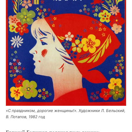
«С празд­ни­ком, доро­гие жен­щи­ны!». Худож­ни­ки Л. Бель­ский,
В. Пота­пов, 1982 год
Евге­ний Белич­ков пояс­нил тему лекции: