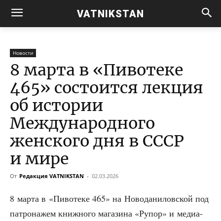
VATNIKSTAN
Новости
8 марта в «Пивотеке
465» состоится лекция
об истории
Международного
женского дня в СССР
и мире
От
Редакция VATNIKSTAN
-
02.03.2026
8 мар­та в «Пиво­те­ке 465» на Ново­да­ни­лов­ской под
пат­ро­на­жем книж­но­го мага­зи­на «Рупор» и медиа-