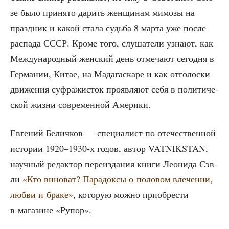
зе было при­ня­то дарить жен­щи­нам мимо­зы на
празд­ник и какой ста­ла судь­ба 8 мар­та уже после
рас­па­да СССР. Кро­ме того, слу­ша­те­ли узна­ют, как
Меж­ду­на­род­ный жен­ский день отме­ча­ют сего­дня в
Гер­ма­нии, Китае, на Мада­га­ска­ре и как отго­лос­ки
дви­же­ния суф­ра­жи­сток про­яв­ля­ют себя в поли­ти­че­
ской жиз­ни совре­мен­ной Америки.
Евге­ний Белич­ков — спе­ци­а­лист по оте­че­ствен­ной
исто­рии 1920–1930‑х годов, автор VATNIKSTAN,
науч­ный редак­тор пере­из­да­ния кни­ги Лео­ни­да Сэв­
ли
«Кто вино­ват? Пара­док­сы о поло­вом вле­че­нии,
люб­ви и бра­ке»
, кото­рую мож­но при­об­ре­сти
в мага­зине «Рупор».