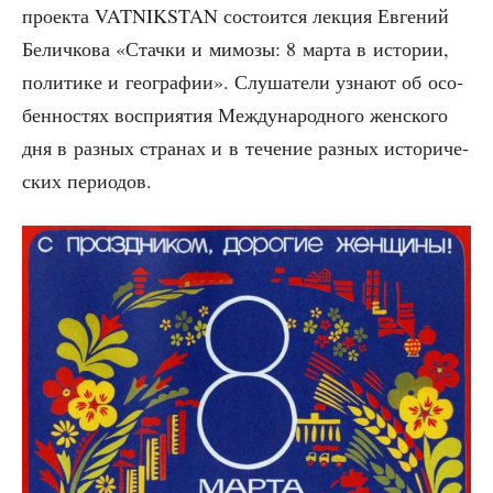
про­ек­та VATNIKSTAN состо­ит­ся лек­ция Евге­ний
Белич­ко­ва «Стач­ки и мимо­зы: 8 мар­та в исто­рии,
поли­ти­ке и гео­гра­фии». Слу­ша­те­ли узна­ют об осо­
бен­но­стях вос­при­я­тия Меж­ду­на­род­но­го жен­ско­го
дня в раз­ных стра­нах и в тече­ние раз­ных исто­ри­че­
ских периодов.