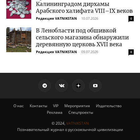
Калининградом дирхамы
Арабского халифата VIII–IX веков
Редакция VATNIKSTAN
-
10.07.2026
0
В Ленобласти под обшивкой
сельского магазина обнаружили
деревянную церковь XVII века
Редакция VATNIKSTAN
-
09.07.2026
0
О нас
Контакты
VIP
Мероприятия
Издательство
Реклама
Спецпроекты
© 2024,
VATNIKSTAN
Познавательный журнал о русскоязычной цивилизации