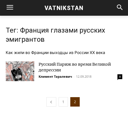
VATNIKSTAN
Тег: Франция глазами русских
эмигрантов
Как жили во Фран­ции выход­цы из Рос­сии XX века
Русский Париж во время Великой
депрессии
Климент Таралевич
-
12.09.2018
0
1
2