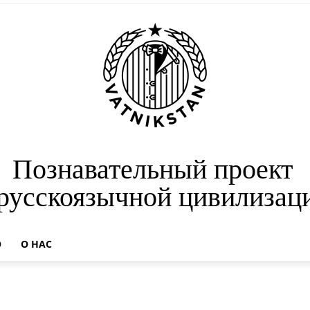
Познавательный проект
 русскоязычной цивилизац
О
О НАС