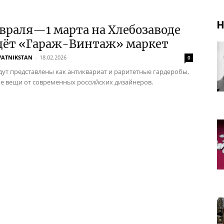
Н
враля—1 марта на Хлебозаводе
дёт «Гараж-Винтаж» маркет
VATNIKSTAN
-
18.02.2026
0
дут представлены как антиквариат и раритетные гардеробы,
ые вещи от современных российских дизайнеров.