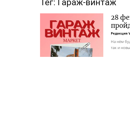
Тег: Гараж-винтаж
28 фе
прой
Редакция 
На нём бу
так и нов