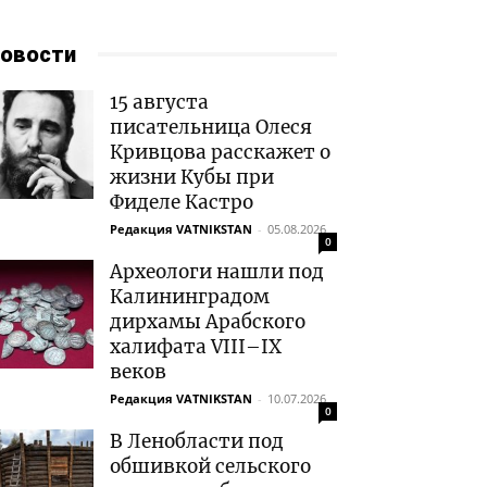
овости
15 августа
писательница Олеся
Кривцова расскажет о
жизни Кубы при
Фиделе Кастро
Редакция VATNIKSTAN
-
05.08.2026
0
Археологи нашли под
Калининградом
дирхамы Арабского
халифата VIII–IX
веков
Редакция VATNIKSTAN
-
10.07.2026
0
В Ленобласти под
обшивкой сельского