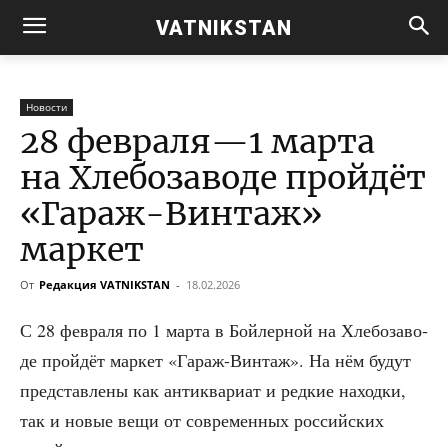
VATNIKSTAN
Новости
28 февраля—1 марта
на Хлебозаводе пройдёт
«Гараж-Винтаж»
маркет
От
Редакция VATNIKSTAN
-
18.02.2026
С 28 фев­ра­ля по 1 мар­та в Бой­лер­ной на Хле­бо­за­во­
де прой­дёт мар­кет «Гараж-Вин­таж». На нём будут
пред­став­ле­ны как анти­ква­ри­ат и ред­кие наход­ки,
так и новые вещи от совре­мен­ных рос­сий­ских