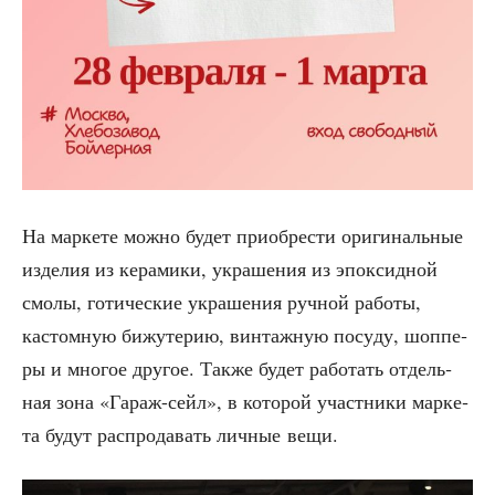
На мар­ке­те мож­но будет при­об­ре­сти ори­ги­наль­ные
изде­лия из кера­ми­ки, укра­ше­ния из эпок­сид­ной
смо­лы, готи­че­ские укра­ше­ния руч­ной рабо­ты,
кастом­ную бижу­те­рию, вин­таж­ную посу­ду, шоп­пе­
ры и мно­гое дру­гое. Так­же будет рабо­тать отдель­
ная зона «Гараж-сейл», в кото­рой участ­ни­ки мар­ке­
та будут рас­про­да­вать лич­ные вещи.