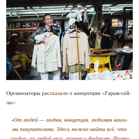
Орга­ни­за­то­ры
рас­ска­за­ли
о кон­цеп­ции «Гараж-сей­
ла»:
«От людей — людям, кон­цеп­ция, люби­мая наши­
ми поку­па­те­ля­ми. Здесь мож­но най­ти всё, что
угод­но, на любой вкус, раз­мер и бюд­жет. Часто