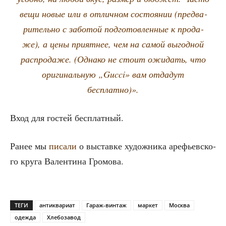
вещи новые или в отлич­ном состо­я­нии (пред­ва­
ри­тель­но с забо­той под­го­тов­лен­ные к про­да­
же), а цены при­ят­нее, чем на самой выгод­ной
рас­про­да­же. (Одна­ко не сто­ит ожи­дать, что
ори­ги­наль­ную „Gucci» вам отда­дут
бесплатно)».
Вход для гостей бесплатный.
Ранее мы
писа­ли
о выстав­ке худож­ни­ка аре­фьев­ско­
го кру­га Вален­ти­на Громова.
ТЕГИ
антиквариат
Гараж-винтаж
маркет
Москва
одежда
Хлебозавод