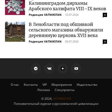
Калининградом дирхамы
Арабского халифата VIII–IX веков
Редакция VATNIKSTAN
-
10.07.2026
0
В Ленобласти под обшивкой
сельского магазина обнаружили
деревянную церковь XVII века
Редакция VATNIKSTAN
-
09.07.2026
0
О нас
Контакты
VIP
Мероприятия
Издательство
Реклама
Спецпроекты
© 2024,
VATNIKSTAN
Познавательный журнал о русскоязычной цивилизации