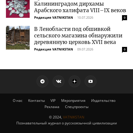
Калининградом дирхамы
Арабского халифата VIII–IX веков
Редакция VATNIKSTAN
-
10.07.2026
0
В Ленобласти под обшивкой
сельского магазина обнаружили
деревянную церковь XVII века
Редакция VATNIKSTAN
-
09.07.2026
0
О нас
Контакты
VIP
Мероприятия
Издательство
Реклама
Спецпроекты
© 2024,
VATNIKSTAN
Познавательный журнал о русскоязычной цивилизации