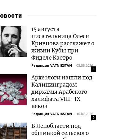
овости
15 августа
писательница Олеся
Кривцова расскажет о
жизни Кубы при
Фиделе Кастро
Редакция VATNIKSTAN
-
05.08.2026
0
Археологи нашли под
Калининградом
дирхамы Арабского
халифата VIII–IX
веков
Редакция VATNIKSTAN
-
10.07.2026
0
В Ленобласти под
обшивкой сельского