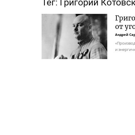
Тег: Григорий Котовс
Григо
от уг
Андрей Са
«Производ
и энергич