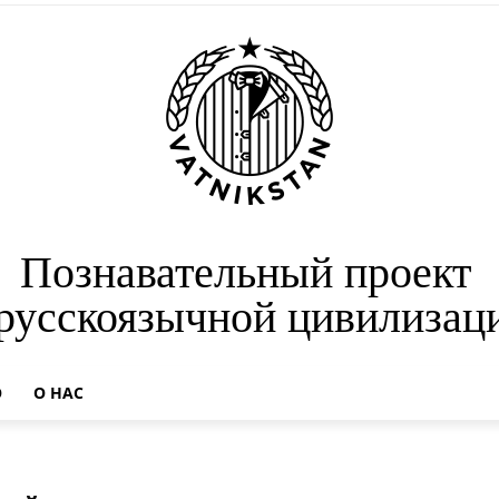
Познавательный проект
 русскоязычной цивилизац
О
О НАС