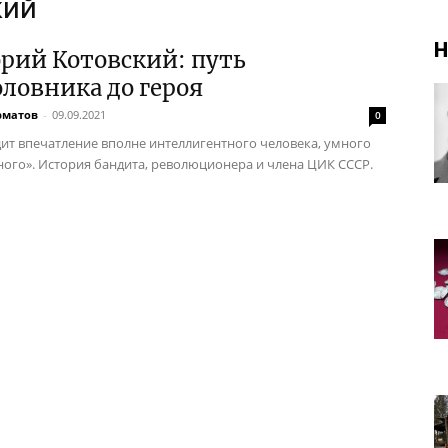
кий
Н
рий Котовский: путь
оловника до героя
рматов
-
09.09.2021
0
ит впечатление вполне интеллигентного человека, умного
ного». История бандита, революционера и члена ЦИК СССР.