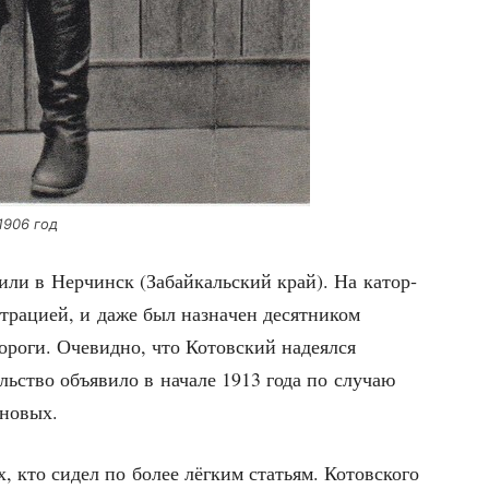
 1906 год
ви­ли в Нер­чинск (Забай­каль­ский край). На катор­
тра­ци­ей, и даже был назна­чен десят­ни­ком
оро­ги. Оче­вид­но, что Котов­ский наде­ял­ся
ль­ство объ­яви­ло в нача­ле 1913 года по слу­чаю
ановых.
, кто сидел по более лёг­ким ста­тьям. Котов­ско­го