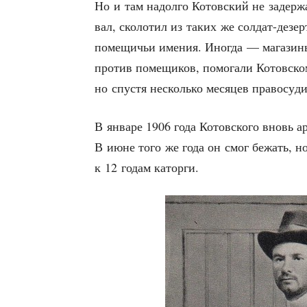
Но и там надол­го Котов­ский не задер­жал
вал, ско­ло­тил из таких же сол­дат-дезер
поме­щи­чьи име­ния. Ино­гда — мага­зи­н
про­тив поме­щи­ков, помо­га­ли Котов­ско
но спу­стя несколь­ко меся­цев пра­во­су­д
В янва­ре 1906 года Котов­ско­го вновь ар
В июне того же года он смог бежать, но 
к 12 годам каторги.