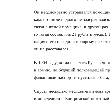
Он неод­но­крат­но устра­и­вал­ся помощ­н
кам, но нигде надол­го не задер­жи­вал­с
свя­зи с женой поме­щи­ка, в дру­гой раз 
го тогда состав­ля­ла 21 рубль в месяц). 
на­ци­ях, его поса­ди­ли в тюрь­му на четы
он не расставался.
В 1904 году, когда нача­лась Рус­ско-япон
в армию, но буду­щий пол­ко­во­дец её про­
фаль­ши­вый пас­порт и пустил­ся в бега,
Спу­стя несколь­ко меся­цев его вновь аре
и опре­де­ли­ли в Костром­ской пехот­ны