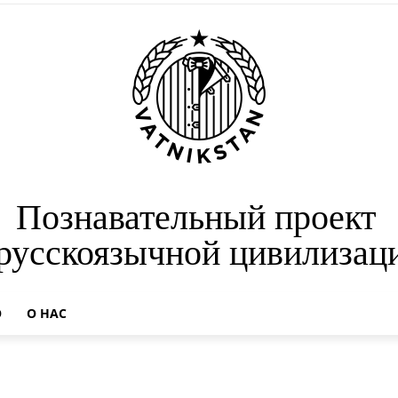
Познавательный проект
 русскоязычной цивилизац
О
О НАС