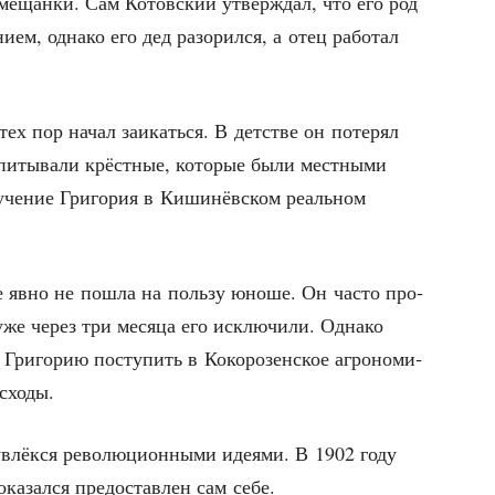
й мещан­ки. Сам Котов­ский утвер­ждал, что его род
­ем, одна­ко его дед разо­рил­ся, а отец рабо­тал
ех пор начал заи­кать­ся. В дет­стве он поте­рял
­пи­ты­ва­ли крёст­ные, кото­рые были мест­ны­ми
­че­ние Гри­го­рия в Киши­нёв­ском реаль­ном
­де явно не пошла на поль­зу юно­ше. Он часто про­
у уже через три меся­ца его исклю­чи­ли. Одна­ко
ри­го­рию посту­пить в Коко­ро­зен­ское агро­но­ми­
асходы.
увлёк­ся рево­лю­ци­он­ны­ми иде­я­ми. В 1902 году
ка­зал­ся предо­став­лен сам себе.