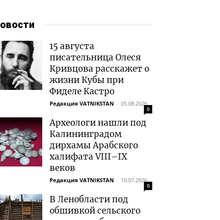
овости
15 августа
писательница Олеся
Кривцова расскажет о
жизни Кубы при
Фиделе Кастро
Редакция VATNIKSTAN
-
05.08.2026
0
Археологи нашли под
Калининградом
дирхамы Арабского
халифата VIII–IX
веков
Редакция VATNIKSTAN
-
10.07.2026
0
В Ленобласти под
обшивкой сельского