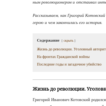
ным рево­лю­ци­о­не­ром и отста­и­вал инт
Рас­ска­зы­ва­ем, как Гри­го­рий Котов­ский
герою и чем закон­чи­лась его история.
Содер­жа­ние
скрыть
Жизнь до рево­лю­ции. Уго­лов­ный авторит
На фрон­тах Граж­дан­ской войны
Послед­ние годы и зага­доч­ное убийство
Жизнь до революции. Уголов
Гри­го­рий Ива­но­вич Котов­ский родил­с