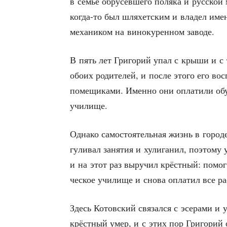
в семье обру­сев­ше­го поля­ка и рус­ско
когда-то был шля­хет­ским и вла­дел име­ни
меха­ни­ком на вино­ку­рен­ном заводе.
В пять лет Гри­го­рий упал с кры­ши и с т
обо­их роди­те­лей, и после это­го его вос
поме­щи­ка­ми. Имен­но они опла­ти­ли обу
училище.
Одна­ко само­сто­я­тель­ная жизнь в горо
гу­ли­вал заня­тия и хули­га­нил, поэто­м
и на этот раз выру­чил крёст­ный: помог Г
че­ское учи­ли­ще и сно­ва опла­тил все р
Здесь Котов­ский свя­зал­ся с эсе­ра­ми и 
крёст­ный умер, и с этих пор Гри­го­рий о