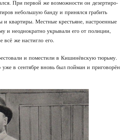
­ся. При пер­вой же воз­мож­но­сти он дезер­ти­ро­
­ти­ров неболь­шую бан­ду и при­нял­ся гра­бить
ы и квар­ти­ры. Мест­ные кре­стьяне, настро­ен­ные
­му и неод­но­крат­но укры­ва­ли его от поли­ции,
ие всё же настиг­ло его.
е­сто­ва­ли и поме­сти­ли в Киши­нёв­скую тюрь­му.
уже в сен­тяб­ре вновь был пой­ман и при­го­во­рён