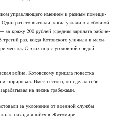
и­ком управ­ля­ю­ще­го име­ни­ем к раз­ным поме­щи­
я. Один раз его выгна­ли, когда узна­ли о любов­ной
— за кра­жу 200 руб­лей (сред­няя зар­пла­та рабо­че­
В тре­тий раз, когда Котов­ско­го ули­чи­ли в махи­
­ре меся­ца. С этих пор с уго­лов­ной сре­дой
­ская вой­на, Котов­ско­му при­шла повест­ка
игно­ри­ро­вал. Вме­сто это­го, он сде­лал себе
 зара­ба­ты­вая на жизнь грабежами.
­сто­ва­ли за укло­не­ние от воен­ной служ­бы
й полк, нахо­див­ший­ся в Житомире.