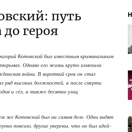
овский: путь
Н
 до героя
и­го­рий Котов­ский был извест­ным кри­ми­наль­ным
 тюрь­мах. Одна­ко его жизнь кру­то изме­ни­ла
ж­дан­ская вой­на. В корот­кий срок он стал
ал ряд высо­ких долж­но­стей, а после смер­ти
о­дов и сёл, а так­же десят­ки улиц
 кем же Котов­ский был на самом деле. Одни видят
круп­но повез­ло, дру­гие уве­ре­ны, что он был идей­