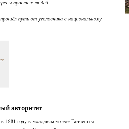
е­ре­сы про­стых людей.
 про­шёл путь от уго­лов­ни­ка в наци­о­наль­но­му
ет
ный авторитет
я в 1881 году в мол­дав­ском селе Ган­че­шты