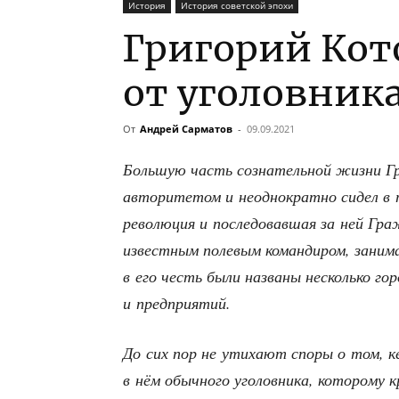
История
История советской эпохи
Григорий Кот
от уголовника
От
Андрей Сарматов
-
09.09.2021
Боль­шую часть созна­тель­ной жиз­ни Гр
авто­ри­те­том и неод­но­крат­но сидел в
рево­лю­ция и после­до­вав­шая за ней Гра
извест­ным поле­вым коман­ди­ром, зани­м
в его честь были назва­ны несколь­ко гор
и предприятий.
До сих пор не ути­ха­ют спо­ры о том,
в нём обыч­но­го уго­лов­ни­ка, кото­ро­му 