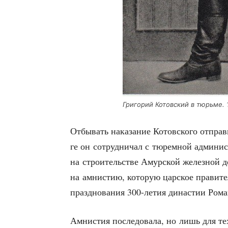
Гри­го­рий Котов­ский в тюрь­ме.
Отбы­вать нака­за­ние Котов­ско­го отпра­
ге он сотруд­ни­чал с тюрем­ной адми­ни­с
на стро­и­тель­стве Амур­ской желез­ной д
на амни­стию, кото­рую цар­ское пра­ви­те
празд­но­ва­ния 300-летия дина­стии Ром
Амни­стия после­до­ва­ла, но лишь для тех