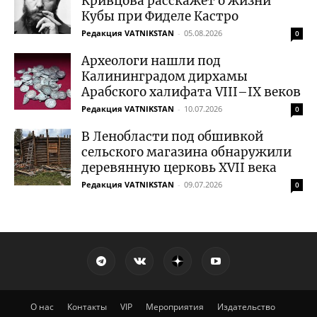
Кривцова расскажет о жизни
Кубы при Фиделе Кастро
Редакция VATNIKSTAN
-
05.08.2026
0
Археологи нашли под
Калининградом дирхамы
Арабского халифата VIII–IX веков
Редакция VATNIKSTAN
-
10.07.2026
0
В Ленобласти под обшивкой
сельского магазина обнаружили
деревянную церковь XVII века
Редакция VATNIKSTAN
-
09.07.2026
0
О нас
Контакты
VIP
Мероприятия
Издательство