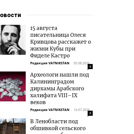
овости
15 августа
писательница Олеся
Кривцова расскажет о
жизни Кубы при
Фиделе Кастро
Редакция VATNIKSTAN
-
05.08.2026
0
Археологи нашли под
Калининградом
дирхамы Арабского
халифата VIII–IX
веков
Редакция VATNIKSTAN
-
10.07.2026
0
В Ленобласти под
обшивкой сельского