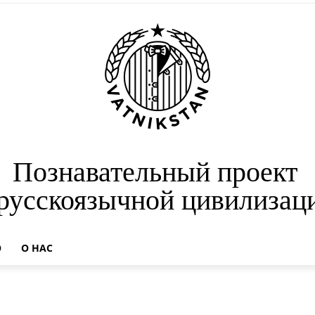
Познавательный проект
 русскоязычной цивилизац
О
О НАС