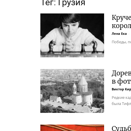
Тег: Грузия
Круч
коро
Лена Ека
-
Победы, п
Доре
в фо
Виктор Ки
Редкие ка
была Тифл
Судьб