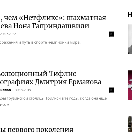
Н
е, чем «Нетфликс»: шахматная
лева Нона Гаприндашвили
20.07.2022
0
оражения и путь в спорте чемпионки мира.
волюционный Тифлис
тографиях Дмитрия Ермакова
риллов
-
30.05.2019
0
дры грузинской столицы Тбилиси в те годы, когда она ещё
исом.
ы первого поколения