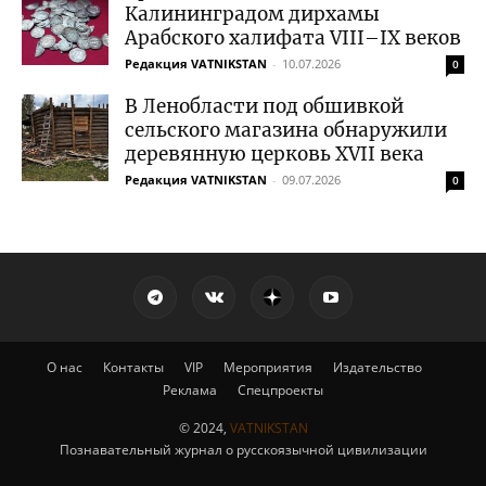
Калининградом дирхамы
Арабского халифата VIII–IX веков
Редакция VATNIKSTAN
-
10.07.2026
0
В Ленобласти под обшивкой
сельского магазина обнаружили
деревянную церковь XVII века
Редакция VATNIKSTAN
-
09.07.2026
0
О нас
Контакты
VIP
Мероприятия
Издательство
Реклама
Спецпроекты
© 2024,
VATNIKSTAN
Познавательный журнал о русскоязычной цивилизации