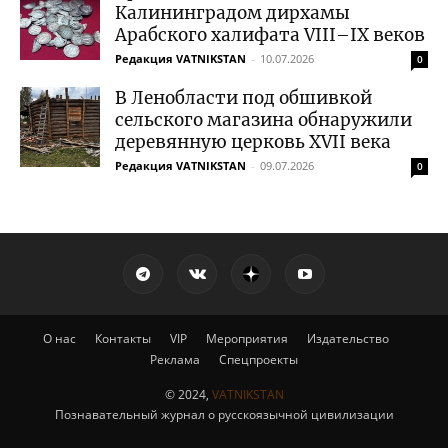
Калининградом дирхамы
Арабского халифата VIII–IX веков
Редакция VATNIKSTAN
-
10.07.2026
0
В Ленобласти под обшивкой
сельского магазина обнаружили
деревянную церковь XVII века
Редакция VATNIKSTAN
-
09.07.2026
0
О нас
Контакты
VIP
Мероприятия
Издательство
Реклама
Спецпроекты
© 2024,
VATNIKSTAN
Познавательный журнал о русскоязычной цивилизации