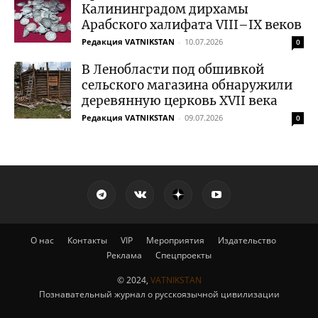
Калининградом дирхамы
Арабского халифата VIII–IX веков
Редакция VATNIKSTAN
-
10.07.2026
0
В Ленобласти под обшивкой
сельского магазина обнаружили
деревянную церковь XVII века
Редакция VATNIKSTAN
-
09.07.2026
0
О нас
Контакты
VIP
Мероприятия
Издательство
Реклама
Спецпроекты
© 2024,
VATNIKSTAN
Познавательный журнал о русскоязычной цивилизации