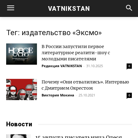
VATNIKSTAN
Тег: издательство «Эксмо»
В России запустили первое
литературное реалити-шоу с
молодыми писателями
Редакция VATNIKSTAN
-
31.10.2025
0
Почему «Они отвалились». Интервью
с Дмитрием Окрестом
Виктория Мокина
-
25.10.2021
0
Новости
15 августа писательница Олеся