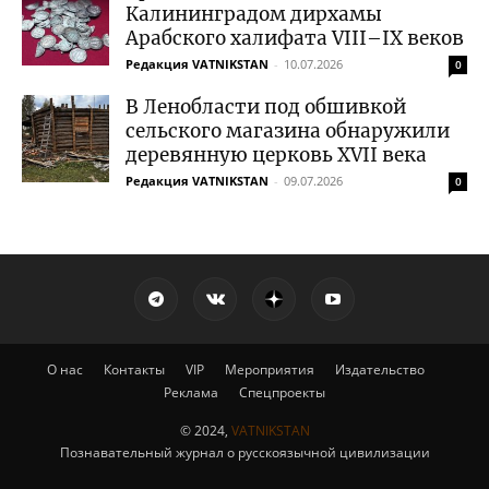
Калининградом дирхамы
Арабского халифата VIII–IX веков
Редакция VATNIKSTAN
-
10.07.2026
0
В Ленобласти под обшивкой
сельского магазина обнаружили
деревянную церковь XVII века
Редакция VATNIKSTAN
-
09.07.2026
0
О нас
Контакты
VIP
Мероприятия
Издательство
Реклама
Спецпроекты
© 2024,
VATNIKSTAN
Познавательный журнал о русскоязычной цивилизации