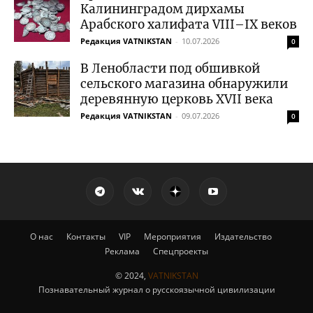
Калининградом дирхамы
Арабского халифата VIII–IX веков
Редакция VATNIKSTAN
-
10.07.2026
0
В Ленобласти под обшивкой
сельского магазина обнаружили
деревянную церковь XVII века
Редакция VATNIKSTAN
-
09.07.2026
0
О нас
Контакты
VIP
Мероприятия
Издательство
Реклама
Спецпроекты
© 2024,
VATNIKSTAN
Познавательный журнал о русскоязычной цивилизации