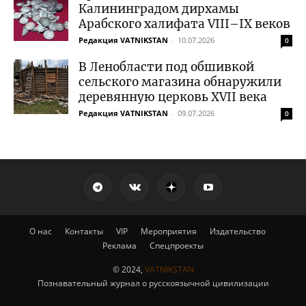
Калининградом дирхамы
Арабского халифата VIII–IX веков
Редакция VATNIKSTAN
-
10.07.2026
0
В Ленобласти под обшивкой
сельского магазина обнаружили
деревянную церковь XVII века
Редакция VATNIKSTAN
-
09.07.2026
0
О нас
Контакты
VIP
Мероприятия
Издательство
Реклама
Спецпроекты
© 2024,
VATNIKSTAN
Познавательный журнал о русскоязычной цивилизации