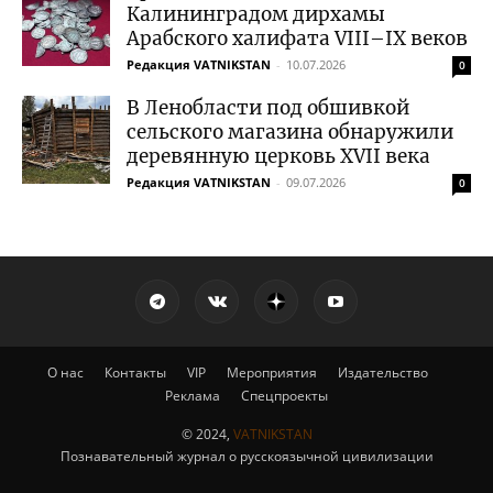
Калининградом дирхамы
Арабского халифата VIII–IX веков
Редакция VATNIKSTAN
-
10.07.2026
0
В Ленобласти под обшивкой
сельского магазина обнаружили
деревянную церковь XVII века
Редакция VATNIKSTAN
-
09.07.2026
0
О нас
Контакты
VIP
Мероприятия
Издательство
Реклама
Спецпроекты
© 2024,
VATNIKSTAN
Познавательный журнал о русскоязычной цивилизации