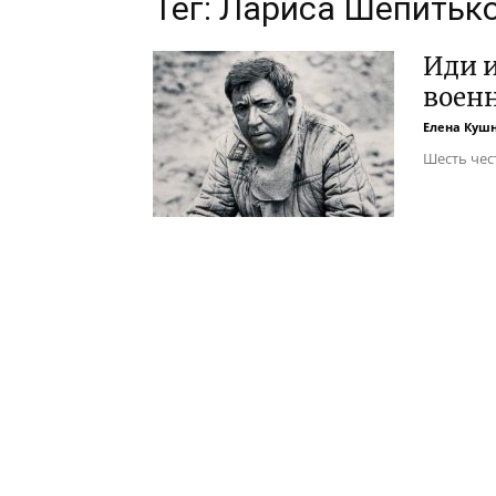
Тег: Лариса Шепитьк
Иди и
воен
Елена Куш
Шесть чес