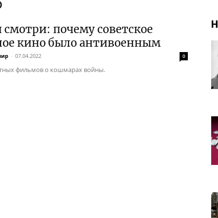
о
Н
 смотри: почему советское
ное кино было антивоенным
нир
-
07.04.2022
0
тных фильмов о кошмарах войны.