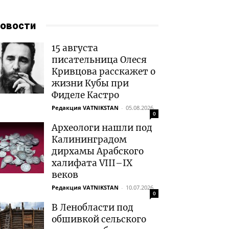
овости
15 августа
писательница Олеся
Кривцова расскажет о
жизни Кубы при
Фиделе Кастро
Редакция VATNIKSTAN
-
05.08.2026
0
Археологи нашли под
Калининградом
дирхамы Арабского
халифата VIII–IX
веков
Редакция VATNIKSTAN
-
10.07.2026
0
В Ленобласти под
обшивкой сельского