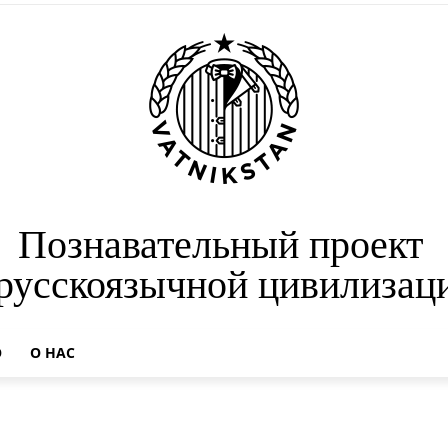
Познавательный проект
 русскоязычной цивилизац
О
О НАС