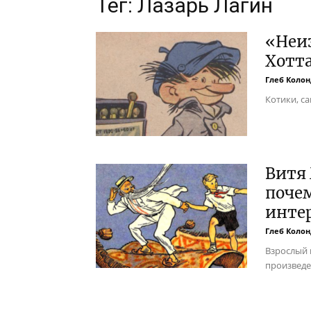
Тег: Лазарь Лагин
«Неи
Хотта
Глеб Колон
Котики, с
Витя 
поче
интер
Глеб Колон
Взрослый 
произведе