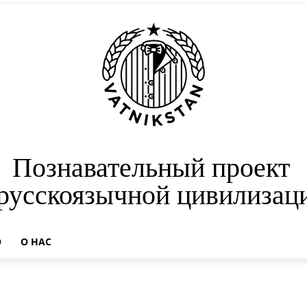
Познавательный проект
 русскоязычной цивилизац
О
О НАС