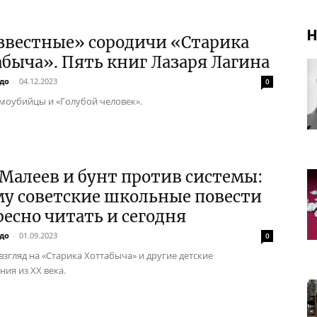
Н
звестные» сородичи «Старика
быча». Пять книг Лазаря Лагина
до
-
04.12.2023
0
амоубийцы и «Голубой человек».
Малеев и бунт против системы:
му советские школьные повести
есно читать и сегодня
до
-
01.09.2023
0
взгляд на «Старика Хоттабыча» и другие детские
ния из ХХ века.