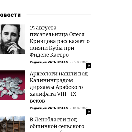
овости
15 августа
писательница Олеся
Кривцова расскажет о
жизни Кубы при
Фиделе Кастро
Редакция VATNIKSTAN
-
05.08.2026
0
Археологи нашли под
Калининградом
дирхамы Арабского
халифата VIII–IX
веков
Редакция VATNIKSTAN
-
10.07.2026
0
В Ленобласти под
обшивкой сельского