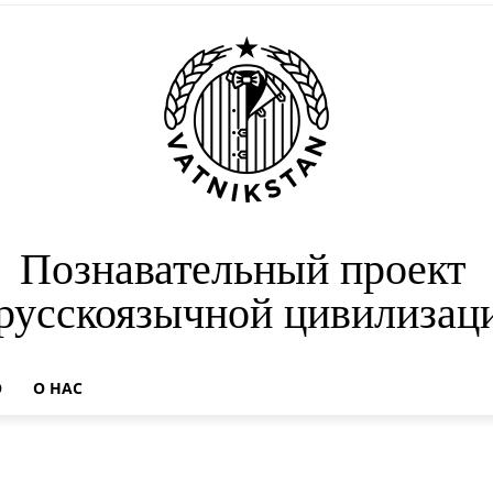
Познавательный проект
 русскоязычной цивилизац
О
О НАС