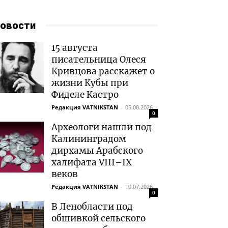
овости
15 августа
писательница Олеся
Кривцова расскажет о
жизни Кубы при
Фиделе Кастро
Редакция VATNIKSTAN
-
05.08.2026
0
Археологи нашли под
Калининградом
дирхамы Арабского
халифата VIII–IX
веков
Редакция VATNIKSTAN
-
10.07.2026
0
В Ленобласти под
обшивкой сельского