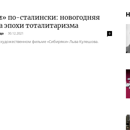
Н
и» по-сталински: новогодняя
а эпохи тоталитаризма
до
-
30.12.2021
0
 художественном фильме «Сибиряки» Льва Кулешова.