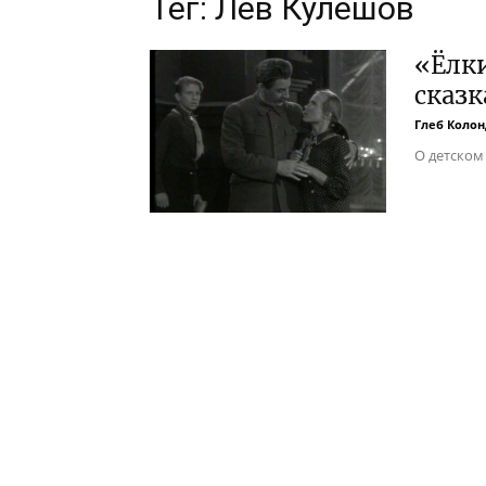
Тег: Лев Кулешов
«Ёлк
сказк
Глеб Колон
О детском