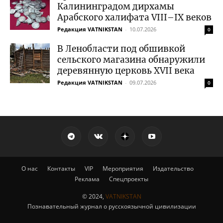
Калининградом дирхамы
Арабского халифата VIII–IX веков
Редакция VATNIKSTAN
-
10.07.2026
0
В Ленобласти под обшивкой
сельского магазина обнаружили
деревянную церковь XVII века
Редакция VATNIKSTAN
-
09.07.2026
0
О нас
Контакты
VIP
Мероприятия
Издательство
Реклама
Спецпроекты
© 2024,
VATNIKSTAN
Познавательный журнал о русскоязычной цивилизации