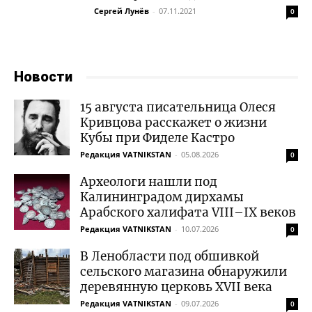
Сергей Лунёв
-
07.11.2021
0
Новости
15 августа писательница Олеся
Кривцова расскажет о жизни
Кубы при Фиделе Кастро
Редакция VATNIKSTAN
-
05.08.2026
0
Археологи нашли под
Калининградом дирхамы
Арабского халифата VIII–IX веков
Редакция VATNIKSTAN
-
10.07.2026
0
В Ленобласти под обшивкой
сельского магазина обнаружили
деревянную церковь XVII века
Редакция VATNIKSTAN
-
09.07.2026
0