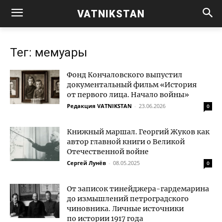
VATNIKSTAN
Тег: мемуары
Фонд Кончаловского выпустил
документальный фильм «История
от первого лица. Начало войны»
Редакция VATNIKSTAN
-
23.06.2026
0
Книжный маршал. Георгий Жуков как
автор главной книги о Великой
Отечественной войне
Сергей Лунёв
-
08.05.2025
0
От записок тинейджера-гардемарина
до измышлений петроградского
чиновника. Личные источники
по истории 1917 года