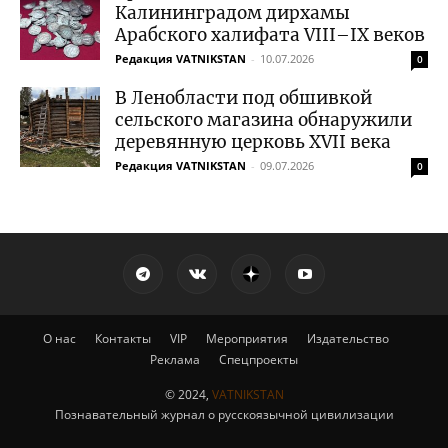
Калининградом дирхамы
Арабского халифата VIII–IX веков
Редакция VATNIKSTAN
-
10.07.2026
0
В Ленобласти под обшивкой
сельского магазина обнаружили
деревянную церковь XVII века
Редакция VATNIKSTAN
-
09.07.2026
0
О нас
Контакты
VIP
Мероприятия
Издательство
Реклама
Спецпроекты
© 2024,
VATNIKSTAN
Познавательный журнал о русскоязычной цивилизации