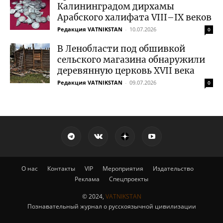
Калининградом дирхамы
Арабского халифата VIII–IX веков
Редакция VATNIKSTAN
-
10.07.2026
0
В Ленобласти под обшивкой
сельского магазина обнаружили
деревянную церковь XVII века
Редакция VATNIKSTAN
-
09.07.2026
0
О нас
Контакты
VIP
Мероприятия
Издательство
Реклама
Спецпроекты
© 2024,
VATNIKSTAN
Познавательный журнал о русскоязычной цивилизации