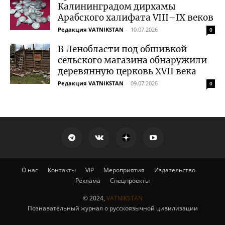
Калининградом дирхамы
Арабского халифата VIII–IX веков
Редакция VATNIKSTAN
-
10.07.2026
0
В Ленобласти под обшивкой
сельского магазина обнаружили
деревянную церковь XVII века
Редакция VATNIKSTAN
-
09.07.2026
0
О нас
Контакты
VIP
Мероприятия
Издательство
Реклама
Спецпроекты
© 2024,
VATNIKSTAN
Познавательный журнал о русскоязычной цивилизации