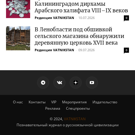
Калининградом дирхамы
Арабского халифата VIII–IX веков
Редакция VATNIKSTAN
-
10.07.2026
0
В Ленобласти под обшивкой
сельского магазина обнаружили
деревянную церковь XVII века
Редакция VATNIKSTAN
-
09.07.2026
0
О нас
Контакты
VIP
Мероприятия
Издательство
Реклама
Спецпроекты
© 2024,
VATNIKSTAN
Познавательный журнал о русскоязычной цивилизации