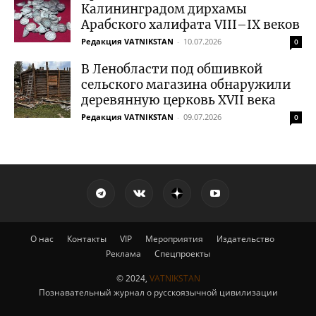
Калининградом дирхамы
Арабского халифата VIII–IX веков
Редакция VATNIKSTAN
-
10.07.2026
0
В Ленобласти под обшивкой
сельского магазина обнаружили
деревянную церковь XVII века
Редакция VATNIKSTAN
-
09.07.2026
0
О нас
Контакты
VIP
Мероприятия
Издательство
Реклама
Спецпроекты
© 2024,
VATNIKSTAN
Познавательный журнал о русскоязычной цивилизации