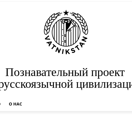
Познавательный проект
 русскоязычной цивилизац
О
О НАС