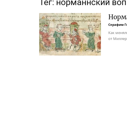
Тег: норманнский во
Норма
Серафим Г
Как менял
от Миллер