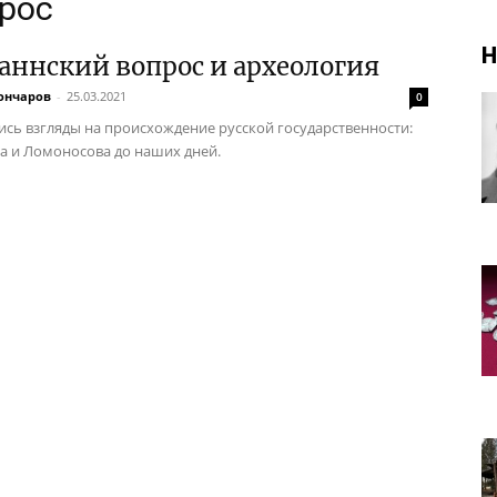
прос
Н
ннский вопрос и археология
ончаров
-
25.03.2021
0
ись взгляды на происхождение русской государственности:
а и Ломоносова до наших дней.