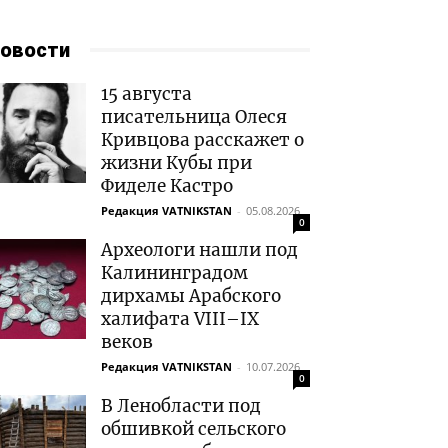
овости
15 августа
писательница Олеся
Кривцова расскажет о
жизни Кубы при
Фиделе Кастро
Редакция VATNIKSTAN
-
05.08.2026
0
Археологи нашли под
Калининградом
дирхамы Арабского
халифата VIII–IX
веков
Редакция VATNIKSTAN
-
10.07.2026
0
В Ленобласти под
обшивкой сельского