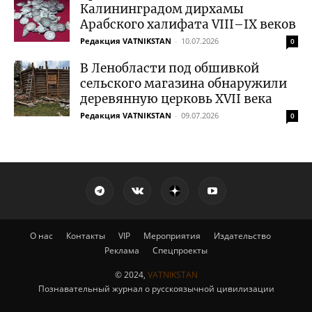
Калининградом дирхамы
Арабского халифата VIII–IX веков
Редакция VATNIKSTAN
-
10.07.2026
0
В Ленобласти под обшивкой
сельского магазина обнаружили
деревянную церковь XVII века
Редакция VATNIKSTAN
-
09.07.2026
0
О нас
Контакты
VIP
Мероприятия
Издательство
Реклама
Спецпроекты
© 2024,
VATNIKSTAN
Познавательный журнал о русскоязычной цивилизации