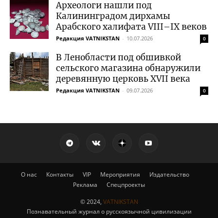
Археологи нашли под
Калининградом дирхамы
Арабского халифата VIII–IX веков
Редакция VATNIKSTAN
-
10.07.2026
0
В Ленобласти под обшивкой
сельского магазина обнаружили
деревянную церковь XVII века
Редакция VATNIKSTAN
-
09.07.2026
0
О нас
Контакты
VIP
Мероприятия
Издательство
Реклама
Спецпроекты
© 2024,
VATNIKSTAN
Познавательный журнал о русскоязычной цивилизации