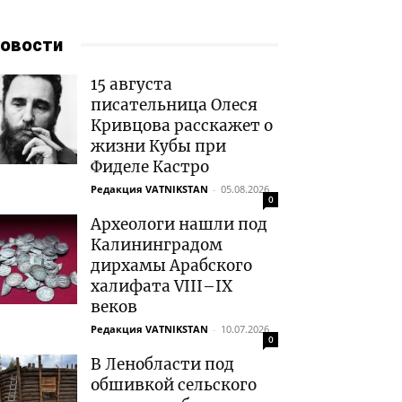
овости
15 августа
писательница Олеся
Кривцова расскажет о
жизни Кубы при
Фиделе Кастро
Редакция VATNIKSTAN
-
05.08.2026
0
Археологи нашли под
Калининградом
дирхамы Арабского
халифата VIII–IX
веков
Редакция VATNIKSTAN
-
10.07.2026
0
В Ленобласти под
обшивкой сельского