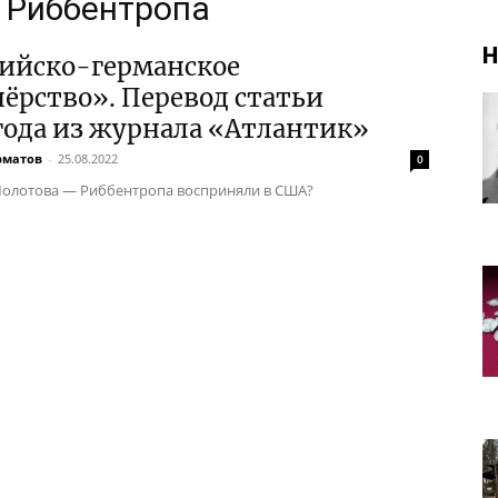
— Риббентропа
Н
сийско-германское
ёрство». Перевод статьи
года из журнала «Атлантик»
рматов
-
25.08.2022
0
Молотова — Риббентропа восприняли в США?