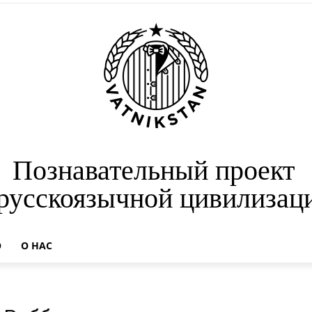
Познавательный проект
 русскоязычной цивилизац
О
О НАС