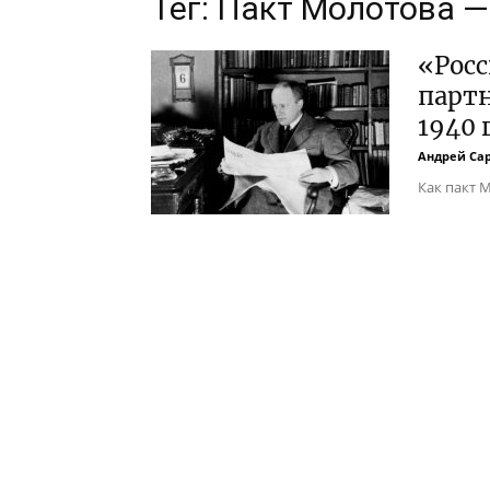
Тег: Пакт Молотова 
«Рос
партн
1940 
Андрей Са
Как пакт 