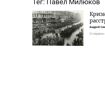
Тег: Павел Милюков
Кризи
расст
Андрей См
О первом 