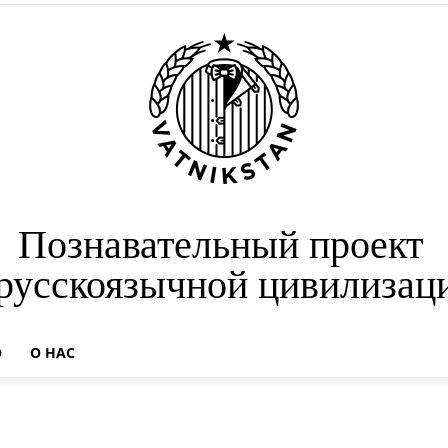
Познавательный проект
 русскоязычной цивилизац
О
О НАС