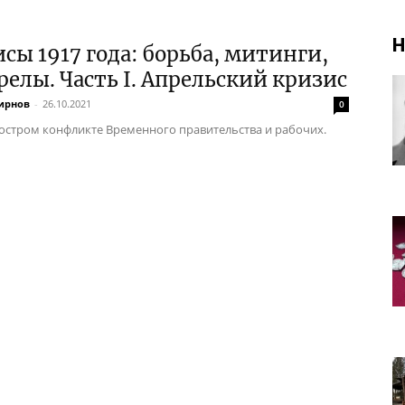
Н
сы 1917 года: борьба, митинги,
релы. Часть I. Апрельский кризис
ирнов
-
26.10.2021
0
остром конфликте Временного правительства и рабочих.