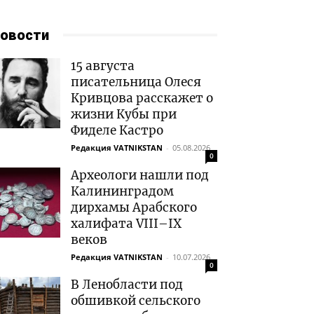
овости
15 августа
писательница Олеся
Кривцова расскажет о
жизни Кубы при
Фиделе Кастро
Редакция VATNIKSTAN
-
05.08.2026
0
Археологи нашли под
Калининградом
дирхамы Арабского
халифата VIII–IX
веков
Редакция VATNIKSTAN
-
10.07.2026
0
В Ленобласти под
обшивкой сельского