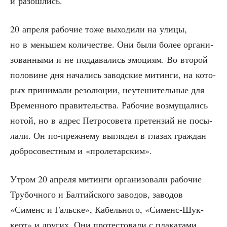
и разошлись.
20 апре­ля рабо­чие тоже выхо­ди­ли на ули­цы,
но в мень­шем коли­че­стве. Они были более орга­ни­
зо­ван­ны­ми и не под­да­ва­лись эмо­ци­ям. Во вто­рой
поло­вине дня нача­лись завод­ские митин­ги, на кото­
рых при­ни­ма­ли резо­лю­ции, неуте­ши­тель­ные для
Вре­мен­но­го пра­ви­тель­ства. Рабо­чие воз­му­ща­лись
нотой, но в адрес Пет­ро­со­ве­та пре­тен­зий не посы­
ла­ли. Он по-преж­не­му выгля­дел в гла­зах граж­дан
доб­ро­со­вест­ным и «про­ле­тар­ским».
Утром 20 апре­ля митин­ги орга­ни­зо­ва­ли рабо­чие
Тру­боч­но­го и Бал­тий­ско­го заво­дов, заво­дов
«Сименс и Галь­ске», Кабель­но­го, «Сименс-Шук­
керт» и дру­гих. Они про­те­сто­ва­ли с пла­ка­та­ми