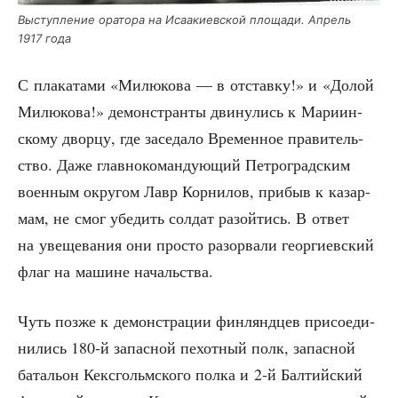
Выступ­ле­ние ора­то­ра на Иса­а­ки­ев­ской пло­ща­ди. Апрель
1917 года
С пла­ка­та­ми «Милю­ко­ва — в отстав­ку!» и «Долой
Милю­ко­ва!» демон­стран­ты дви­ну­лись к Мари­ин­
ско­му двор­цу, где засе­да­ло Вре­мен­ное пра­ви­тель­
ство. Даже глав­но­ко­ман­ду­ю­щий Пет­ро­град­ским
воен­ным окру­гом Лавр Кор­ни­лов, при­быв к казар­
мам, не смог убе­дить сол­дат разой­тись. В ответ
на уве­ще­ва­ния они про­сто разо­рва­ли геор­ги­ев­ский
флаг на машине начальства.
Чуть поз­же к демон­стра­ции фин­лянд­цев при­со­еди­
ни­лись 180‑й запас­ной пехот­ный полк, запас­ной
бата­льон Кекс­гольм­ско­го пол­ка и 2‑й Бал­тий­ский