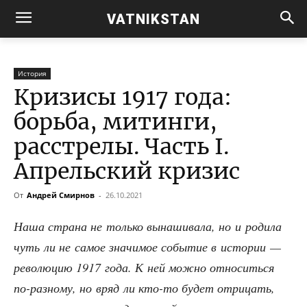
VATNIKSTAN
История
Кризисы 1917 года:
борьба, митинги,
расстрелы. Часть I.
Апрельский кризис
От
Андрей Смирнов
-
26.10.2021
Наша стра­на не толь­ко вына­ши­ва­ла, но и роди­ла
чуть ли не самое зна­чи­мое собы­тие в исто­рии —
рево­лю­цию 1917 года. К ней мож­но отно­сить­ся
по-раз­но­му, но вряд ли кто-то будет отри­цать,