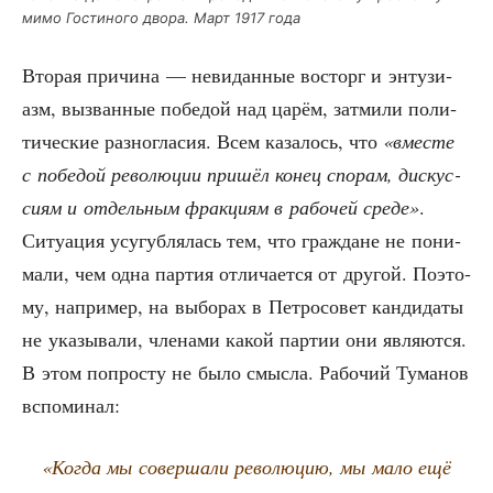
мимо Гости­но­го дво­ра. Март 1917 года
Вто­рая при­чи­на — неви­дан­ные вос­торг и энту­зи­
азм, вызван­ные побе­дой над царём, затми­ли поли­
ти­че­ские раз­но­гла­сия. Всем каза­лось, что
«вме­сте
с побе­дой рево­лю­ции при­шёл конец спо­рам, дис­кус­
си­ям и отдель­ным фрак­ци­ям в рабо­чей сре­де»
.
Ситу­а­ция усу­губ­ля­лась тем, что граж­дане не пони­
ма­ли, чем одна пар­тия отли­ча­ет­ся от дру­гой. Поэто­
му, напри­мер, на выбо­рах в Пет­ро­со­вет кан­ди­да­ты
не ука­зы­ва­ли, чле­на­ми какой пар­тии они явля­ют­ся.
В этом попро­сту не было смыс­ла. Рабо­чий Тума­нов
вспоминал:
«Когда мы совер­ша­ли рево­лю­цию, мы мало ещё