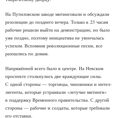
На Пути­лов­ском заво­де митин­го­ва­ли и обсуж­да­ли
резо­лю­ции до позд­не­го вече­ра. Толь­ко к 23 часам
рабо­чие реши­ли вый­ти на демон­стра­цию, но было
уже позд­но, поэто­му ини­ци­а­ти­ва не увен­ча­лась
успе­хом. Вспом­нив рево­лю­ци­он­ные пес­ни, все
разо­шлись по домам.
Напря­жён­ней все­го было в цен­тре. На Нев­ском
про­спек­те столк­ну­лись две враж­ду­ю­щие силы.
С одной сто­ро­ны — тор­гов­цы, чинов­ни­ки и интел­
ли­ген­ты, кото­рые устра­и­ва­ли «лету­чие митин­ги»
в под­держ­ку Вре­мен­но­го пра­ви­тель­ства. С дру­гой
сто­ро­ны — рабо­чие и сол­да­ты, кото­рые тре­бо­ва­ли
его отставки.