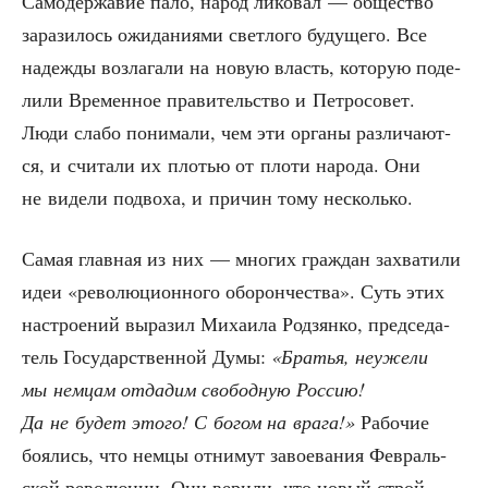
Само­дер­жа­вие пало, народ лико­вал — обще­ство
зара­зи­лось ожи­да­ни­я­ми свет­ло­го буду­ще­го. Все
надеж­ды воз­ла­га­ли на новую власть, кото­рую поде­
ли­ли Вре­мен­ное пра­ви­тель­ство и Пет­ро­со­вет.
Люди сла­бо пони­ма­ли, чем эти орга­ны раз­ли­ча­ют­
ся, и счи­та­ли их пло­тью от пло­ти наро­да. Они
не виде­ли под­во­ха, и при­чин тому несколько.
Самая глав­ная из них — мно­гих граж­дан захва­ти­ли
идеи «рево­лю­ци­он­но­го обо­рон­че­ства». Суть этих
настро­е­ний выра­зил Миха­и­ла Родзян­ко, пред­се­да­
тель Госу­дар­ствен­ной Думы:
«Бра­тья, неуже­ли
мы нем­цам отда­дим сво­бод­ную Рос­сию!
Да не будет это­го! С богом на вра­га!»
Рабо­чие
боя­лись, что нем­цы отни­мут заво­е­ва­ния Фев­раль­
ской рево­лю­ции. Они вери­ли, что новый строй