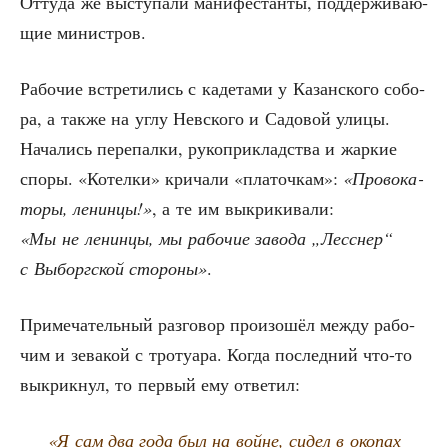
Отту­да же высту­па­ли мани­фе­стан­ты, под­дер­жи­ва­ю­
щие министров.
Рабо­чие встре­ти­лись с каде­та­ми у Казан­ско­го собо­
ра, а так­же на углу Нев­ско­го и Садо­вой ули­цы.
Нача­лись пере­пал­ки, руко­при­клад­ства и жар­кие
спо­ры. «Котел­ки» кри­ча­ли «пла­точ­кам»:
«Про­во­ка­
то­ры, ленин­цы!»
, а те им выкри­ки­ва­ли:
«Мы не ленин­цы, мы рабо­чие заво­да „Лес­снер“
с Выборг­ской сто­ро­ны»
.
При­ме­ча­тель­ный раз­го­вор про­изо­шёл меж­ду рабо­
чим и зева­кой с тро­туа­ра. Когда послед­ний что-то
выкрик­нул, то пер­вый ему ответил:
«Я сам два года был на войне, сидел в око­пах