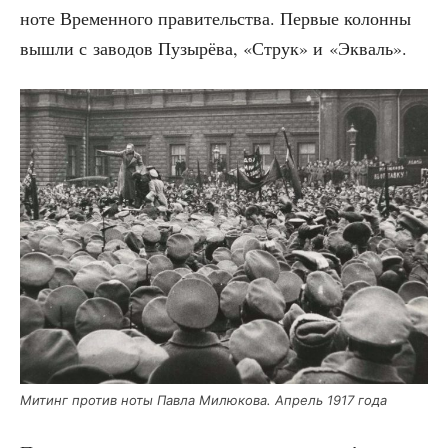
ноте Вре­мен­но­го пра­ви­тель­ства. Пер­вые колон­ны
вышли с заво­дов Пузы­рё­ва, «Струк» и «Экваль».
Митинг про­тив ноты Пав­ла Милю­ко­ва. Апрель 1917 года