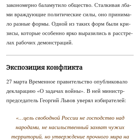
зако­но­мер­но бала­му­ти­ло обще­ство. Стал­ки­вая лба­
ми враж­ду­ю­щие поли­ти­че­ские силы, оно при­ни­ма­
ло раз­ные фор­мы. Одной из таких форм были кри­
зи­сы, кото­рые осо­бен­но ярко выра­зи­лись в рас­стре­
лах рабо­чих демонстраций.
Экспозиция конфликта
27 мар­та Вре­мен­ное пра­ви­тель­ство опуб­ли­ко­ва­ло
декла­ра­цию «О зада­чах вой­ны». В ней министр-
пред­се­да­тель Геор­гий Львов уве­рял избирателей:
«…цель сво­бод­ной Рос­сии не гос­под­ство над
наро­да­ми, не насиль­ствен­ный захват чужих
тер­ри­то­рий, но утвер­жде­ние проч­но­го мира на