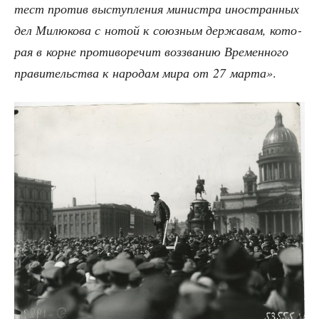
тест про­тив выступ­ле­ния мини­стра ино­стран­ных
дел Милю­ко­ва с нотой к союз­ным дер­жа­вам, кото­
рая в корне про­ти­во­ре­чит воз­зва­нию Вре­мен­но­го
пра­ви­тель­ства к наро­дам мира от 27 мар­та»
.