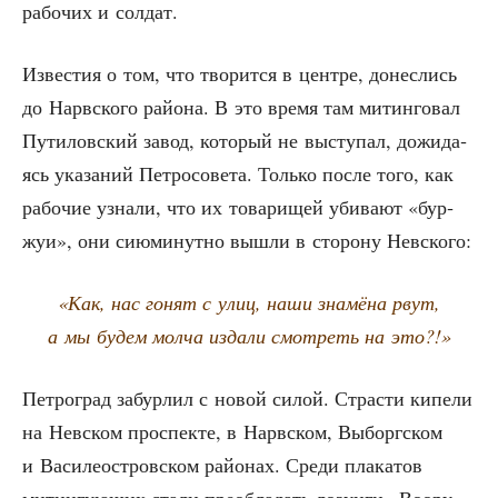
рабо­чих и солдат.
Изве­стия о том, что тво­рит­ся в цен­тре, донес­лись
до Нарв­ско­го рай­о­на. В это вре­мя там митин­го­вал
Пути­лов­ский завод, кото­рый не высту­пал, дожи­да­
ясь ука­за­ний Пет­ро­со­ве­та. Толь­ко после того, как
рабо­чие узна­ли, что их това­ри­щей уби­ва­ют «бур­
жуи», они сию­ми­нут­но вышли в сто­ро­ну Невского:
«Как, нас гонят с улиц, наши зна­мё­на рвут,
а мы будем мол­ча изда­ли смот­реть на это?!»
Пет­ро­град забур­лил с новой силой. Стра­сти кипе­ли
на Нев­ском про­спек­те, в Нарв­ском, Выборг­ском
и Васи­ле­ост­ров­ском рай­о­нах. Сре­ди пла­ка­тов
митин­гу­ю­щих ста­ли пре­об­ла­дать лозун­ги «Воору­