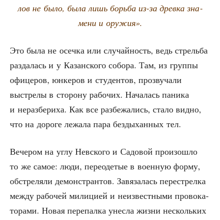
лов не было, была лишь борь­ба из-за древ­ка зна­
ме­ни и оружия».
Это была не осеч­ка или слу­чай­ность, ведь стрель­ба
раз­да­лась и у Казан­ско­го собо­ра. Там, из груп­пы
офи­це­ров, юнке­ров и сту­ден­тов, про­зву­ча­ли
выстре­лы в сто­ро­ну рабо­чих. Нача­лась пани­ка
и нераз­бе­ри­ха. Как все раз­бе­жа­лись, ста­ло вид­но,
что на доро­ге лежа­ла пара без­ды­хан­ных тел.
Вече­ром на углу Нев­ско­го и Садо­вой про­изо­шло
то же самое: люди, пере­оде­тые в воен­ную фор­му,
обстре­ля­ли демон­стран­тов. Завя­за­лась пере­стрел­ка
меж­ду рабо­чей мили­ци­ей и неиз­вест­ны­ми про­во­ка­
то­ра­ми. Новая пере­пал­ка унес­ла жиз­ни несколь­ких