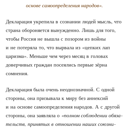
осно­ве само­опре­де­ле­ния народов».
Декла­ра­ция укре­пи­ла в созна­нии людей мысль, что
стра­на обо­ро­ня­ет­ся вынуж­ден­но. Лишь для того,
что­бы Рос­сия не вышла с позо­ром из вой­ны
и не поте­ря­ла то, что вырва­ла из «цеп­ких лап
цариз­ма». Мень­ше чем через месяц в голо­вах
довер­чи­вых граж­дан посе­я­лись пер­вые зёр­на
сомнения.
Декла­ра­ция была очень неод­но­знач­ной. С одной
сто­ро­ны, она при­зы­ва­ла к миру без аннек­сий
и на осно­ве само­опре­де­ле­ния наро­дов. А с дру­гой
сто­ро­ны, она заяв­ля­ла о
«пол­ном соблю­де­нии обя­за­
тельств, при­ня­тых в отно­ше­нии наших союз­ни­