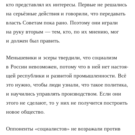
кто пред­став­лял их инте­ре­сы. Пер­вые не реша­лись
на серьёз­ные дей­ствия и гово­ри­ли, что пере­да­вать
власть Сове­там пока рано. Поэто­му они игра­ли
на руку вто­рым — тем, кто, по их мне­нию, мог
и дол­жен был править.
Мень­ше­ви­ки и эсе­ры твер­ди­ли, что соци­а­лизм
в Рос­сии невоз­мо­жен, пото­му что в ней нет насто­я­
щей рес­пуб­ли­ки и раз­ви­той про­мыш­лен­но­сти. Всё
это нуж­но, что­бы люди узна­ли, что такое поли­ти­ка,
и научи­лись управ­лять про­из­вод­ством. Если они
это­го не сде­ла­ют, то у них не полу­чит­ся постро­ить
новое общество.
Оппо­нен­ты «соци­а­ли­стов» не воз­ра­жа­ли про­тив