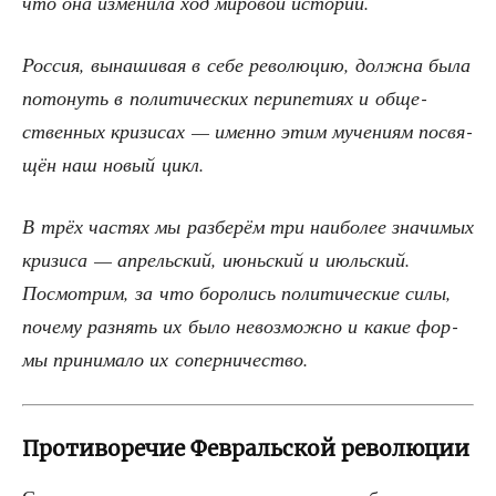
что она изме­ни­ла ход миро­вой истории.
Рос­сия, вына­ши­вая в себе рево­лю­цию, долж­на была
пото­нуть в поли­ти­че­ских пери­пе­ти­ях и обще­
ствен­ных кри­зи­сах — имен­но этим муче­ни­ям посвя­
щён наш новый цикл.
В трёх частях мы раз­бе­рём три наи­бо­лее зна­чи­мых
кри­зи­са — апрель­ский, июнь­ский и июль­ский.
Посмот­рим, за что боро­лись поли­ти­че­ские силы,
поче­му раз­нять их было невоз­мож­но и какие фор­
мы при­ни­ма­ло их соперничество.
Противоречие Февральской революции