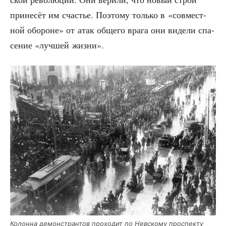
при­не­сёт им сча­стье. Поэто­му толь­ко в «сов­мест­
ной обо­роне» от атак обще­го вра­га они виде­ли спа­
се­ние «луч­шей жизни».
Колон­на демон­стран­тов про­хо­дит по Нев­ско­му про­спек­ту