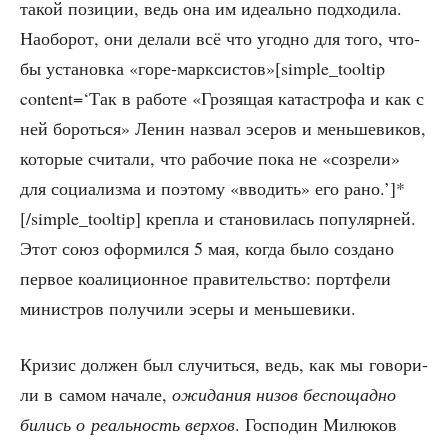
такой пози­ции, ведь она им иде­аль­но под­хо­ди­ла.
Наобо­рот, они дела­ли всё что угод­но для того, что­
бы уста­нов­ка «горе-марксистов»[simple_tooltip
content=‘Так в рабо­те «Гро­зя­щая ката­стро­фа и как с
ней бороть­ся» Ленин назвал эсе­ров и мень­ше­ви­ков,
кото­рые счи­та­ли, что рабо­чие пока не «созре­ли»
для соци­а­лиз­ма и поэто­му «вво­дить» его рано.’]*
[/simple_tooltip] креп­ла и ста­но­ви­лась попу­ляр­ней.
Этот союз офор­мил­ся 5 мая, когда было созда­но
пер­вое коа­ли­ци­он­ное пра­ви­тель­ство: порт­фе­ли
мини­стров полу­чи­ли эсе­ры и меньшевики.
Кри­зис дол­жен был слу­чить­ся, ведь, как мы гово­ри­
ли в самом нача­ле,
ожи­да­ния низов бес­по­щад­но
бились о реаль­ность вер­хов
. Гос­по­дин Милю­ков