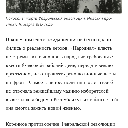
Похо­ро­ны жертв Фев­раль­ской рево­лю­ции. Нев­ский про­
спект. 10 мар­та 1917 года
В конеч­ном счё­те ожи­да­ния низов бес­по­щад­но
бились о реаль­ность вер­хов. «Народ­ная» власть
не стре­ми­лась выпол­нять народ­ные тре­бо­ва­ния:
вве­сти 8‑часовой рабо­чий день, пере­дать зем­лю
кре­стья­нам, не отправ­лять рево­лю­ци­он­ные части
на фронт. Самое глав­ное, поли­ти­ка вла­сти­те­лей
не отве­ча­ла важ­ней­ше­му чая­нию изби­ра­те­лей —
выве­сти «сво­бод­ную Рес­пуб­ли­ку» из вой­ны, что­бы
она смог­ла зажить новой жизнью.
Корен­ное про­ти­во­ре­чие Фев­раль­ской рево­лю­ции