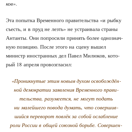
ков»
.
Эта попыт­ка Вре­мен­но­го пра­ви­тель­ства «и рыб­ку
съесть, и в пруд не лезть» не устра­и­ва­ла стра­ны
Антан­ты. Они попро­си­ли при­нять более одно­знач­
ную пози­цию. После это­го на сце­ну вышел
министр ино­стран­ных дел Павел Милю­ков, кото­
рый 18 апре­ля провозгласил:
«Про­ник­ну­тые этим новым духом осво­бож­дён­
ной демо­кра­тии заяв­ле­ния Вре­мен­но­го пра­ви­
тель­ства, разу­ме­ет­ся, не могут подать
ни малей­ше­го пово­да думать, что совер­шив­
ший­ся пере­во­рот повлёк за собой ослаб­ле­ние
роли Рос­сии в общей союз­ной борь­бе. Совер­шен­