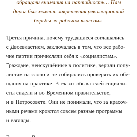
обра­ща­ли вни­ма­ния на пар­тий­ность… Нам
дорог был момент закреп­ле­ния рево­лю­ци­он­ной
борь­бы за рабо­чим классом».
Тре­тья при­чи­на, поче­му тру­дя­щи­е­ся согла­ша­лись
с Двое­вла­сти­ем, заклю­ча­лась в том, что все рабо­
чие пар­тии при­чис­ля­ли себя к «соци­а­ли­стам».
Граж­дане, неис­ку­шён­ные в поли­ти­ке, вери­ли попу­
ли­стам на сло­во и не соби­ра­лись про­ве­рять их обе­
ща­ния на прак­ти­ке. В гла­зах обы­ва­те­лей соци­а­ли­
сты сиде­ли и во Вре­мен­ном пра­ви­тель­стве,
и в Пет­ро­со­ве­те. Они не пони­ма­ли, что за кра­соч­
ны­ми реча­ми кро­ют­ся совсем раз­ные про­грам­мы
и взгляды.
В дове­сок Вре­мен­ное пра­ви­тель­ство заво­е­ва­ло