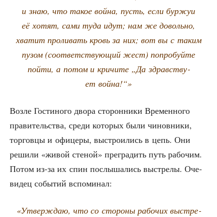
и знаю, что такое вой­на, пусть, если бур­жуи
её хотят, сами туда идут; нам же доволь­но,
хва­тит про­ли­вать кровь за них; вот вы с таким
пузом (соот­вет­ству­ю­щий жест) попро­буй­те
пой­ти, а потом и кри­чи­те „Да здрав­ству­
ет война!“»
Воз­ле Гости­но­го дво­ра сто­рон­ни­ки Вре­мен­но­го
пра­ви­тель­ства, сре­ди кото­рых были чинов­ни­ки,
тор­гов­цы и офи­це­ры, выстро­и­лись в цепь. Они
реши­ли «живой сте­ной» пре­гра­дить путь рабо­чим.
Потом из-за их спин послы­ша­лись выстре­лы. Оче­
ви­дец собы­тий вспоминал:
«Утвер­ждаю, что со сто­ро­ны рабо­чих выстре­