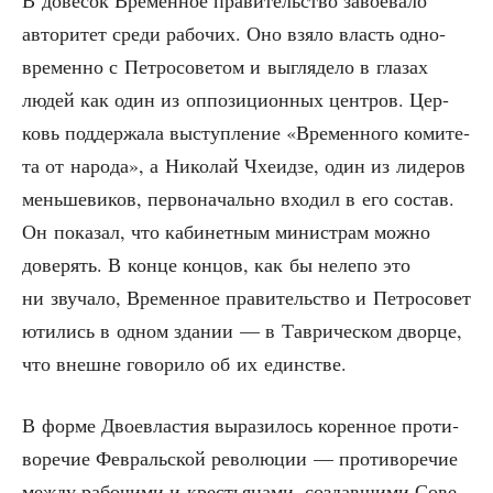
авто­ри­тет сре­ди рабо­чих. Оно взя­ло власть одно­
вре­мен­но с Пет­ро­со­ве­том и выгля­де­ло в гла­зах
людей как один из оппо­зи­ци­он­ных цен­тров. Цер­
ковь под­дер­жа­ла выступ­ле­ние «Вре­мен­но­го коми­те­
та от наро­да», а Нико­лай Чхе­ид­зе, один из лиде­ров
мень­ше­ви­ков, пер­во­на­чаль­но вхо­дил в его состав.
Он пока­зал, что каби­нет­ным мини­страм мож­но
дове­рять. В кон­це кон­цов, как бы неле­по это
ни зву­ча­ло, Вре­мен­ное пра­ви­тель­ство и Пет­ро­со­вет
юти­лись в одном зда­нии — в Таври­че­ском двор­це,
что внешне гово­ри­ло об их единстве.
В фор­ме Двое­вла­стия выра­зи­лось корен­ное про­ти­
во­ре­чие Фев­раль­ской рево­лю­ции — про­ти­во­ре­чие
меж­ду рабо­чи­ми и кре­стья­на­ми, создав­ши­ми Сове­