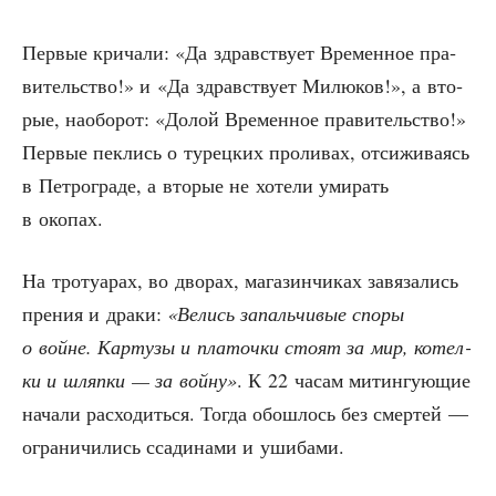
Пер­вые кри­ча­ли: «Да здрав­ству­ет Вре­мен­ное пра­
ви­тель­ство!» и «Да здрав­ству­ет Милю­ков!», а вто­
рые, наобо­рот: «Долой Вре­мен­ное пра­ви­тель­ство!»
Пер­вые пек­лись о турец­ких про­ли­вах, отси­жи­ва­ясь
в Пет­ро­гра­де, а вто­рые не хоте­ли уми­рать
в окопах.
На тро­туа­рах, во дво­рах, мага­зин­чи­ках завя­за­лись
пре­ния и дра­ки:
«Велись запаль­чи­вые спо­ры
о войне. Кар­ту­зы и пла­точ­ки сто­ят за мир, котел­
ки и шляп­ки — за вой­ну»
. К 22 часам митин­гу­ю­щие
нача­ли рас­хо­дить­ся. Тогда обо­шлось без смер­тей —
огра­ни­чи­лись сса­ди­на­ми и ушибами.