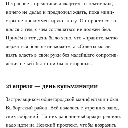
Пет­ро­со­вет, пред­став­ляя «кар­ту­зы и пла­точ­ки»,
ниче­го не делал и пред­ло­жил ждать, пока мини­
стры не про­ком­мен­ти­ру­ют ноту. Он про­сто согла­
шал­ся с тем, с чем согла­шать­ся не дол­жен был.
При­чём в тот день было ясно, что «пра­ви­тель­ство
дер­жать­ся боль­ше не может», а «Сове­ты мог­ли
взять власть в свои руки без малей­ше­го сопро­тив­
ле­ния с чьей бы то ни было стороны».
21 апреля — день кульминации
Застрель­щи­ком обще­го­род­ской мани­фе­ста­ции был
Выборг­ский рай­он. Всё нача­лось с утрен­них завод­
ских собра­ний. На них рабо­чие-выборж­цы реши­ли:
надо идти на Нев­ский про­спект, что­бы воз­ра­зить