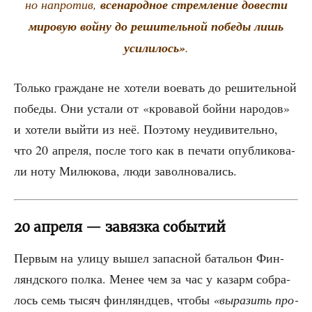
но напро­тив,
все­на­род­ное стрем­ле­ние дове­сти
миро­вую вой­ну до реши­тель­ной побе­ды лишь
уси­ли­лось
»
.
Толь­ко граж­дане не хоте­ли вое­вать до реши­тель­ной
побе­ды. Они уста­ли от «кро­ва­вой бой­ни наро­дов»
и хоте­ли вый­ти из неё. Поэто­му неуди­ви­тель­но,
что 20 апре­ля, после того как в печа­ти опуб­ли­ко­ва­
ли ноту Милю­ко­ва, люди заволновались.
20 апреля — завязка событий
Пер­вым на ули­цу вышел запас­ной бата­льон Фин­
лянд­ско­го пол­ка. Менее чем за час у казарм собра­
лось семь тысяч фин­лянд­цев, что­бы
«выра­зить про­