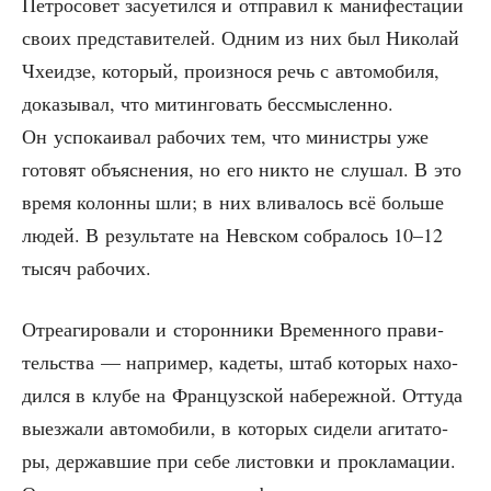
Пет­ро­со­вет засу­е­тил­ся и отпра­вил к мани­фе­ста­ции
сво­их пред­ста­ви­те­лей. Одним из них был Нико­лай
Чхе­ид­зе, кото­рый, про­из­но­ся речь с авто­мо­би­ля,
дока­зы­вал, что митин­го­вать бес­смыс­лен­но.
Он успо­ка­и­вал рабо­чих тем, что мини­стры уже
гото­вят объ­яс­не­ния, но его никто не слу­шал. В это
вре­мя колон­ны шли; в них вли­ва­лось всё боль­ше
людей. В резуль­та­те на Нев­ском собра­лось 10–12
тысяч рабочих.
Отре­а­ги­ро­ва­ли и сто­рон­ни­ки Вре­мен­но­го пра­ви­
тель­ства — напри­мер, каде­ты, штаб кото­рых нахо­
дил­ся в клу­бе на Фран­цуз­ской набе­реж­ной. Отту­да
выез­жа­ли авто­мо­би­ли, в кото­рых сиде­ли аги­та­то­
ры, дер­жав­шие при себе листов­ки и про­кла­ма­ции.