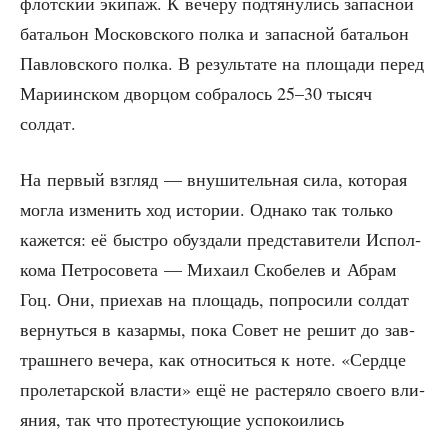
флот­ский эки­паж. К вече­ру под­тя­ну­лись запас­ной
бата­льон Мос­ков­ско­го пол­ка и запас­ной бата­льон
Пав­лов­ско­го пол­ка. В резуль­та­те на пло­ща­ди перед
Мари­ин­ском двор­цом собра­лось 25–30 тысяч
солдат.
На пер­вый взгляд — вну­ши­тель­ная сила, кото­рая
мог­ла изме­нить ход исто­рии. Одна­ко так толь­ко
кажет­ся: её быст­ро обуз­да­ли пред­ста­ви­те­ли Испол­
ко­ма Пет­ро­со­ве­та — Миха­ил Ско­бе­лев и Абрам
Гоц. Они, при­е­хав на пло­щадь, попро­си­ли сол­дат
вер­нуть­ся в казар­мы, пока Совет не решит до зав­
траш­не­го вече­ра, как отно­сить­ся к ноте. «Серд­це
про­ле­тар­ской вла­сти» ещё не рас­те­ря­ло сво­е­го вли­
я­ния, так что про­те­сту­ю­щие успо­ко­и­лись