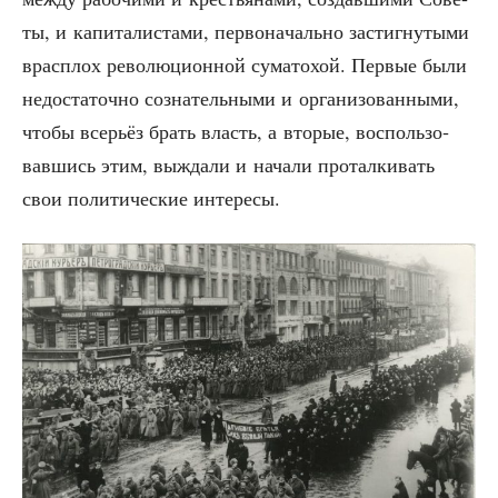
ты, и капи­та­ли­ста­ми, пер­во­на­чаль­но застиг­ну­ты­ми
врас­плох рево­лю­ци­он­ной сума­то­хой. Пер­вые были
недо­ста­точ­но созна­тель­ны­ми и орга­ни­зо­ван­ны­ми,
что­бы все­рьёз брать власть, а вто­рые, вос­поль­зо­
вав­шись этим, выжда­ли и нача­ли про­тал­ки­вать
свои поли­ти­че­ские интересы.