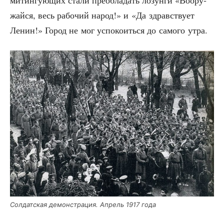
жай­ся, весь рабо­чий народ!» и «Да здрав­ству­ет
Ленин!» Город не мог успо­ко­ить­ся до само­го утра.
Сол­дат­ская демон­стра­ция. Апрель 1917 года