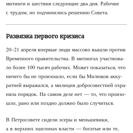
митин­ги и шествия сле­ду­ю­щие два дня. Рабо­чие
с тру­дом, но под­чи­ни­лись реше­нию Совета.
Развязка первого кризиса
20–21 апре­ля впер­вые люди мас­со­во вышли про­тив
Вре­мен­но­го пра­ви­тель­ства. В митин­гах участ­во­ва­
ло более 100 тысяч рабо­чих. Может пока­зать­ся, что
ниче­го бы не про­изо­шло, если бы Милю­ков акку­
рат­ней выра­жал­ся, а мили­ция доб­ро­со­вест­ней охра­
ня­ла поря­док. На самом деле нет — то, что про­изо­
шло, рано или позд­но долж­но было случиться.
В Пет­ро­со­ве­те сиде­ли эсе­ры и мень­ше­ви­ки,
а в верх­них эше­ло­нах вла­сти — бога­тые или те,