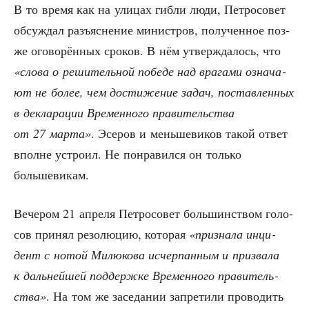
В то вре­мя как на ули­цах гиб­ли люди, Пет­ро­со­вет
обсуж­дал разъ­яс­не­ние мини­стров, полу­чен­ное поз­
же ого­во­рён­ных сро­ков. В нём утвер­жда­лось, что
«сло­ва о реши­тель­ной побе­де над вра­га­ми озна­ча­
ют не более, чем дости­же­ние задач, постав­лен­ных
в декла­ра­ции Вре­мен­но­го пра­ви­тель­ства
от 27 мар­та»
. Эсе­ров и мень­ше­ви­ков такой ответ
вполне устро­ил. Не понра­вил­ся он толь­ко
большевикам.
Вече­ром 21 апре­ля Пет­ро­со­вет боль­шин­ством голо­
сов при­нял резо­лю­цию, кото­рая
«при­зна­ла инци­
дент с нотой Милю­ко­ва исчер­пан­ным и при­зва­ла
к даль­ней­шей под­держ­ке Вре­мен­но­го пра­ви­тель­
ства»
. На том же засе­да­нии запре­ти­ли про­во­дить