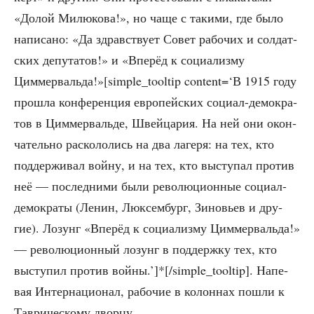
«Долой Милю­ко­ва!», но чаще с таки­ми, где было
напи­са­но: «Да здрав­ству­ет Совет рабо­чих и сол­дат­
ских депу­та­тов!» и «Впе­рёд к соци­а­лиз­му
Циммервальда!»[simple_tooltip content=‘В 1915 году
про­шла кон­фе­рен­ция евро­пей­ских соци­ал-демо­кра­
тов в Цим­мер­валь­де, Швей­ца­рия. На ней они окон­
ча­тель­но рас­ко­ло­лись на два лаге­ря: на тех, кто
под­дер­жи­вал вой­ну, и на тех, кто высту­пал про­тив
неё — послед­ни­ми были рево­лю­ци­он­ные соци­ал-
демо­кра­ты (Ленин, Люк­сем­бург, Зино­вьев и дру­
гие). Лозунг «Впе­рёд к соци­а­лиз­му Цим­мер­валь­да!»
— рево­лю­ци­он­ный лозунг в под­держ­ку тех, кто
высту­пил про­тив войны.’]*[/simple_tooltip]. Напе­
вая Интер­на­ци­о­нал, рабо­чие в колон­нах пошли к
Таври­че­ско­му дворцу.