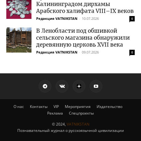
Калининградом дирхамы
Арабского халифата VIII–IX веков
Редакция VATNIKSTAN
-
10.07.2026
0
В Ленобласти под обшивкой
сельского магазина обнаружили
деревянную церковь XVII века
Редакция VATNIKSTAN
-
09.07.2026
0
О нас
Контакты
VIP
Мероприятия
Издательство
Реклама
Спецпроекты
© 2024,
VATNIKSTAN
Познавательный журнал о русскоязычной цивилизации