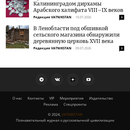
Калининградом дирхамы
Арабского халифата VIII–IX веков
Редакция VATNIKSTAN
-
10.07.2026
0
В Ленобласти под обшивкой
сельского магазина обнаружили
деревянную церковь XVII века
Редакция VATNIKSTAN
-
09.07.2026
0
О нас
Контакты
VIP
Мероприятия
Издательство
Реклама
Спецпроекты
© 2024,
VATNIKSTAN
Познавательный журнал о русскоязычной цивилизации