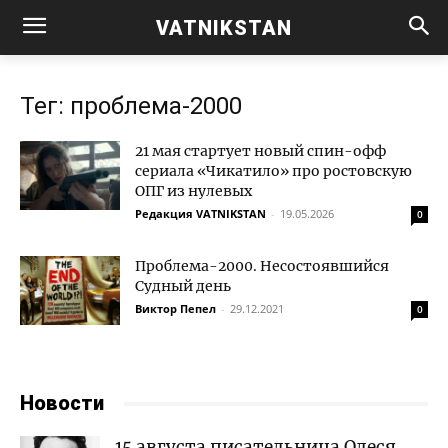
VATNIKSTAN
Тег: проблема-2000
21 мая стартует новый спин-офф
сериала «Чикатило» про ростовскую
ОПГ из нулевых
Редакция VATNIKSTAN
-
19.05.2026
0
Проблема-2000. Несостоявшийся
Судный день
Виктор Пепел
-
29.12.2021
0
Новости
15 августа писательница Олеся