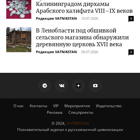
Калининградом дирхамы
Арабского халифата VIII–IX веков
Редакция VATNIKSTAN
-
10.07.2026
0
В Ленобласти под обшивкой
сельского магазина обнаружили
деревянную церковь XVII века
Редакция VATNIKSTAN
-
09.07.2026
0
О нас
Контакты
VIP
Мероприятия
Издательство
Реклама
Спецпроекты
© 2024,
VATNIKSTAN
Познавательный журнал о русскоязычной цивилизации