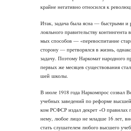
крайне нега­тив­но отно­сил­ся к рево­л
Итак, зада­ча была ясна — быст­ры­ми и ра
лояль­но­го пра­ви­тель­ству кон­тин­ген­та 
мых спо­со­бов — «пере­вос­пи­та­ние ста­р
сто­ро­ну — пре­тво­рял­ся в жизнь, одна­к
зада­чу. Поэто­му Нар­ко­мат народ­но­го пр
пер­вых же меся­цев суще­ство­ва­ния стал 
шей школы.
В июле 1918 года Нар­ком­прос созвал Все­
учеб­ных заве­де­ний по рефор­ме выс­шей ш
ком РСФСР издал декрет «О пра­ви­лах при
нему, любое лицо не млад­ше 16 лет, вне 
стать слу­ша­те­лем любо­го выс­ше­го учеб­