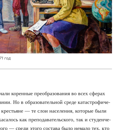
71 год
ча­ли корен­ные пре­об­ра­зо­ва­ния во всех сфе­рах
­нии. Но в обра­зо­ва­тель­ной сре­де ката­стро­фи­че­
 кре­стьяне — те слои насе­ле­ния, кото­рые были
а­лось как пре­по­да­ва­тель­ско­го, так и сту­ден­че­
того — сре­ди это­го соста­ва было нема­ло тех, кто