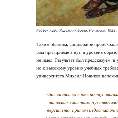
Раб­фак идёт. Худож­ник Борис Иоган­сон. 1928 
Таким обра­зом, соци­аль­ное про­ис­хож­де
ром при при­ё­ме в вуз, а уро­вень обра­зо
не имел. Резуль­тат был пред­ска­зу­ем: в 
но к высо­ко­му уров­ню учеб­ных тре­бо­в
уни­вер­си­те­та Миха­ил Нови­ков вспоми
«Боль­шин­ство вновь посту­пив­ших, 
ти­че­ским заня­ти­ям, чув­ство­ва­л
вер­си­те­та, при­том недо­ста­точ­н
че­ское отпа­де­ние этих чуж­дых уни