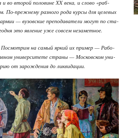
 и во вто­рой поло­вине XX века, и сло­во «раб­
. По-преж­не­му раз­но­го рода кур­сы для целе­вых
рмии — вузов­ские пре­по­да­ва­те­ли могут по ста­
его­дня это явле­ние уже совсем незаметное.
в? Посмот­рим на самый яркий их при­мер — Рабо­
в­ном уни­вер­си­те­те стра­ны — Мос­ков­ском уни­
о­рию от зарож­де­ния до ликвидации.