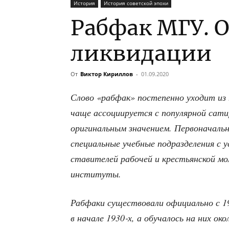
История
История советской эпохи
Рабфак МГУ. 
ликвидации
От
Виктор Кириллов
-
01.09.2020
Сло­во «раб­фак» посте­пен­но ухо­дит из н
чаще ассо­ци­и­ру­ет­ся с попу­ляр­ной сати
ори­ги­наль­ным зна­че­ни­ем. Пер­во­на­ча
спе­ци­аль­ные учеб­ные под­раз­де­ле­ния с
ста­ви­те­лей рабо­чей и кре­стьян­ской мо
институты.
Раб­фа­ки суще­ство­ва­ли офи­ци­аль­но с
в нача­ле 1930‑х, а обу­ча­лось на них око