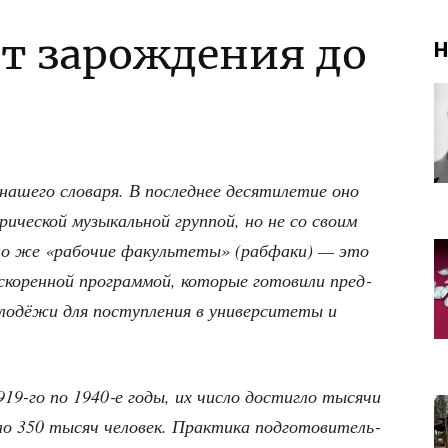
От зарождения до
Н
аше­го сло­ва­ря. В послед­нее деся­ти­ле­тие оно
­ри­че­ской музы­каль­ной груп­пой, но не со сво­им
ль­но же «рабо­чие факуль­те­ты» (раб­фа­ки) — это
 уско­рен­ной про­грам­мой, кото­рые гото­ви­ли пред­
ло­дё­жи для поступ­ле­ния в уни­вер­си­те­ты и
 1919-го по 1940‑е годы, их чис­ло достиг­ло тыся­чи
­ло 350 тысяч чело­век. Прак­ти­ка под­го­то­ви­тель­