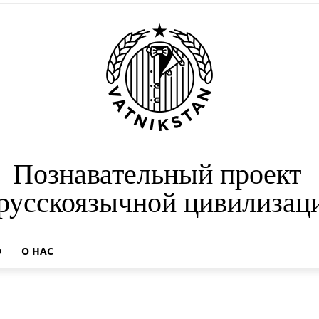
Познавательный проект
 русскоязычной цивилизац
О
О НАС