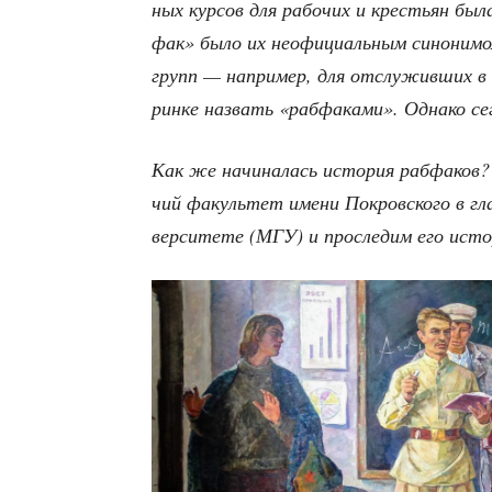
ных кур­сов для рабо­чих и кре­стьян была
фак» было их неофи­ци­аль­ным сино­ни­мом
групп — напри­мер, для отслу­жив­ших в а
рин­ке назвать «раб­фа­ка­ми». Одна­ко с
Как же начи­на­лась исто­рия раб­фа­ко
чий факуль­тет име­ни Покров­ско­го в гла
вер­си­те­те (МГУ) и про­сле­дим его ист