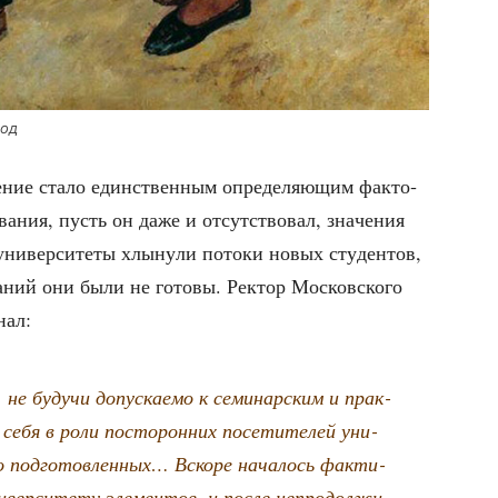
год
­ние ста­ло един­ствен­ным опре­де­ля­ю­щим фак­то­
­ва­ния, пусть он даже и отсут­ство­вал, зна­че­ния
уни­вер­си­те­ты хлы­ну­ли пото­ки новых сту­ден­тов,
а­ний они были не гото­вы. Рек­тор Мос­ков­ско­го
нал:
не будучи допус­ка­е­мо к семи­нар­ским и прак­
о себя в роли посто­рон­них посе­ти­те­лей уни­
о под­го­тов­лен­ных… Вско­ре нача­лось фак­ти­
­вер­си­те­ту эле­мен­тов, и после непро­дол­жи­