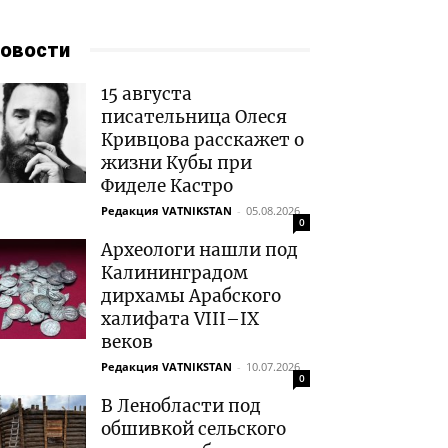
овости
15 августа
писательница Олеся
Кривцова расскажет о
жизни Кубы при
Фиделе Кастро
Редакция VATNIKSTAN
-
05.08.2026
0
Археологи нашли под
Калининградом
дирхамы Арабского
халифата VIII–IX
веков
Редакция VATNIKSTAN
-
10.07.2026
0
В Ленобласти под
обшивкой сельского