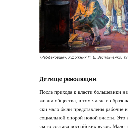
«Раб­фа­ков­цы». Худож­ник И. Е. Василь­чен­ко. 19
Детище революции
После при­хо­да к вла­сти боль­ше­ви­ки на
жиз­ни обще­ства, в том чис­ле в обра­зо­ва
ски мало были пред­став­ле­ны рабо­чие и
соци­аль­ной опо­рой новой вла­сти. Это кас
ско­го соста­ва рос­сий­ских вузов. Мало 