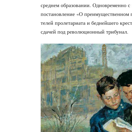
сред­нем обра­зо­ва­нии. Одно­вре­мен­но 
поста­нов­ле­ние «О пре­иму­ще­ствен­ном п
те­лей про­ле­та­ри­а­та и бед­ней­ше­го кре
сда­чей под рево­лю­ци­он­ный трибунал.