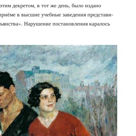
с этим декре­том, в тот же день, было изда­но
ри­ё­ме в выс­шие учеб­ные заве­де­ния пред­ста­ви­
­стьян­ства». Нару­ше­ние поста­нов­ле­ния кара­лось