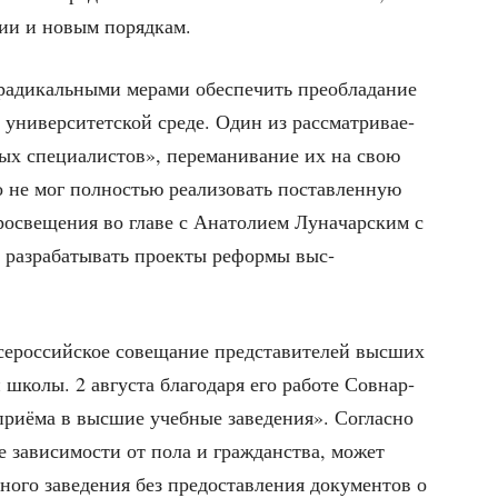
ю­ции и новым порядкам.
ди­каль­ны­ми мера­ми обес­пе­чить пре­об­ла­да­ние
в уни­вер­си­тет­ской сре­де. Один из рас­смат­ри­ва­е­
ых спе­ци­а­ли­стов», пере­ма­ни­ва­ние их на свою
о не мог пол­но­стью реа­ли­зо­вать постав­лен­ную
о­све­ще­ния во гла­ве с Ана­то­ли­ем Луна­чар­ским с
раз­ра­ба­ты­вать про­ек­ты рефор­мы выс­
рос­сий­ское сове­ща­ние пред­ста­ви­те­лей выс­ших
ко­лы. 2 авгу­ста бла­го­да­ря его рабо­те Сов­нар­
­ё­ма в выс­шие учеб­ные заве­де­ния». Соглас­но
зави­си­мо­сти от пола и граж­дан­ства, может
но­го заве­де­ния без предо­став­ле­ния доку­мен­тов о