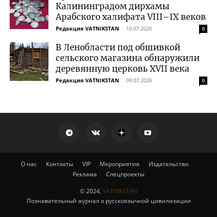
Калининградом дирхамы
Арабского халифата VIII–IX веков
Редакция VATNIKSTAN
-
10.07.2026
0
В Ленобласти под обшивкой
сельского магазина обнаружили
деревянную церковь XVII века
Редакция VATNIKSTAN
-
09.07.2026
0
О нас
Контакты
VIP
Мероприятия
Издательство
Реклама
Спецпроекты
© 2024,
VATNIKSTAN
Познавательный журнал о русскоязычной цивилизации