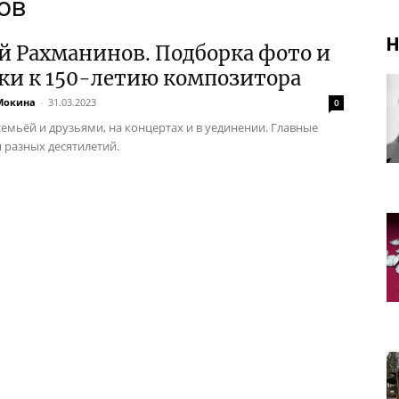
ов
Н
й Рахманинов. Подборка фото и
ки к 150-летию композитора
Мокина
-
31.03.2023
0
семьёй и друзьями, на концертах и в уединении. Главные
 разных десятилетий.