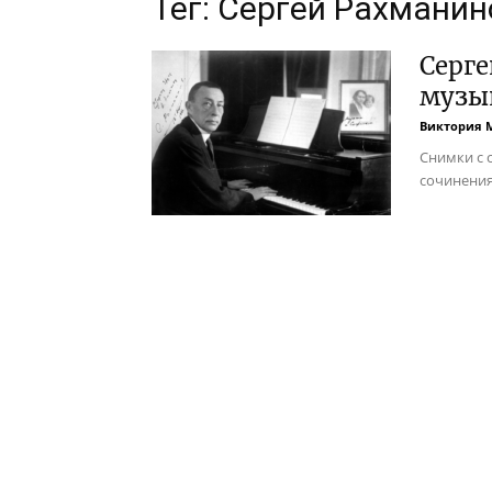
Тег: Сергей Рахманин
Серге
музы
Виктория 
Снимки с 
сочинения