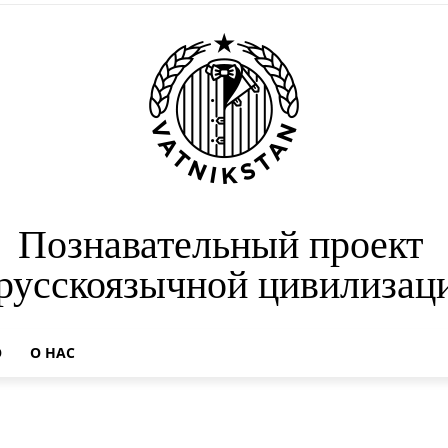
Познавательный проект
 русскоязычной цивилизац
О
О НАС