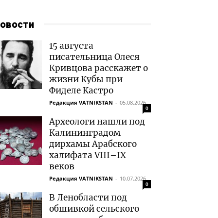
овости
15 августа
писательница Олеся
Кривцова расскажет о
жизни Кубы при
Фиделе Кастро
Редакция VATNIKSTAN
-
05.08.2026
0
Археологи нашли под
Калининградом
дирхамы Арабского
халифата VIII–IX
веков
Редакция VATNIKSTAN
-
10.07.2026
0
В Ленобласти под
обшивкой сельского