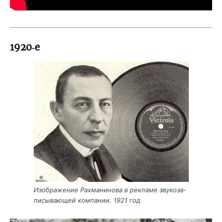
1920‑е
Изоб­ра­же­ние Рах­ма­ни­но­ва в рекла­ме зву­ко­за­
пи­сы­ва­ю­щей ком­па­нии. 1921 год