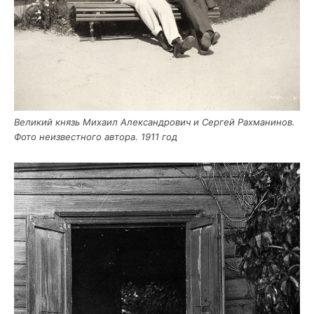
Вели­кий князь Миха­ил Алек­сан­дро­вич и Сер­гей Рах­ма­ни­нов.
Фото неиз­вест­но­го авто­ра. 1911 год