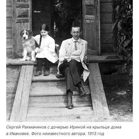
Сер­гей Рах­ма­ни­нов с доче­рью Ири­ной на крыль­це дома
в Ива­нов­ке. Фото неиз­вест­но­го авто­ра. 1913 год