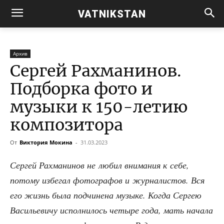
VATNIKSTAN
Архив
Сергей Рахманинов.
Подборка фото и
музыки к 150-летию
композитора
От
Виктория Мокина
-
31.03.2023
Сер­гей Рах­ма­ни­нов не любил вни­ма­ния к себе,
пото­му избе­гал фото­гра­фов и жур­на­ли­стов. Вся
его жизнь была под­чи­не­на музы­ке. Когда Сер­гею
Васи­лье­ви­чу испол­ни­лось четы­ре года, мать нача­ла