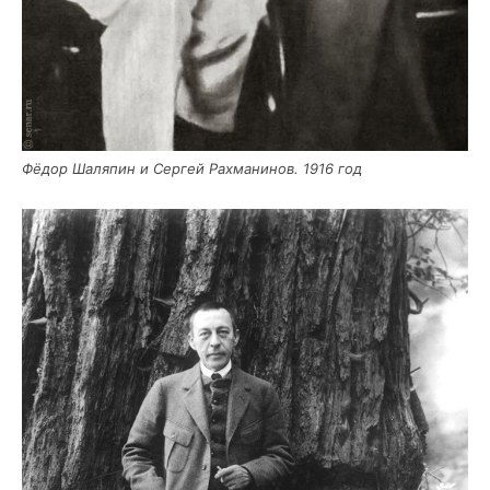
Фёдор Шаля­пин и Сер­гей Рах­ма­ни­нов. 1916 год