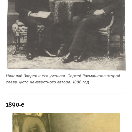
Нико­лай Зве­рев и его уче­ни­ки. Сер­гей Рах­ма­ни­нов вто­рой
сле­ва. Фото неиз­вест­но­го авто­ра. 1886 год
1890‑е