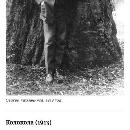
Сер­гей Рах­ма­ни­нов. 1919 год
Колокола (1913)