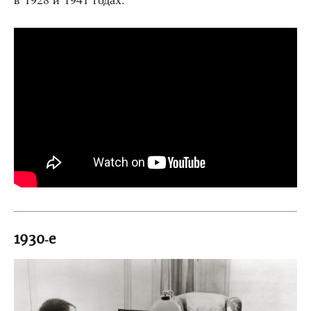
1930‑е