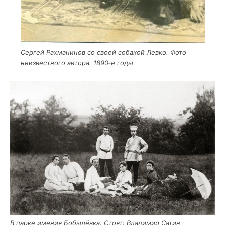
Сер­гей Рах­ма­ни­нов со сво­ей соба­кой Лев­ко. Фото
неиз­вест­но­го авто­ра. 1890‑е годы
В пар­ке име­ния Бобы­лёв­ка. Сто­ят: Вла­ди­мир Сатин,