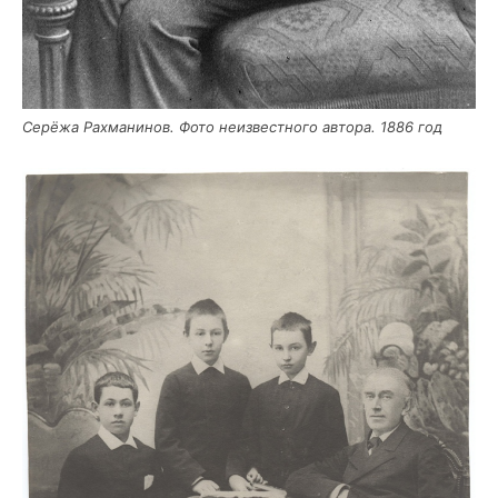
Серё­жа Рах­ма­ни­нов. Фото неиз­вест­но­го авто­ра. 1886 год