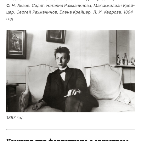
Ф. Н. Львов. Сидят: Ната­лия Рах­ма­ни­но­ва, Мак­си­ми­ли­ан Крей­
цер, Сер­гей Рах­ма­ни­нов, Еле­на Крей­цер, Л. И. Кед­ро­ва. 1894
год
1897 год