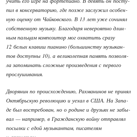
учить его игре на фор­те­пи­а­но. В девять он посту­
пил в кон­сер­ва­то­рию, где поз­же заслу­жил осо­бен­
ную оцен­ку от Чай­ков­ско­го. В 13 лет уже сочи­нял
соб­ствен­ную музы­ку. Бла­го­да­ря неве­ро­ят­но длин­
ным паль­цам ком­по­зи­тор мог охва­тить сра­зу
12 белых кла­виш пиа­ни­но (боль­шин­ству музы­кан­
тов доступ­ны 10), а вели­ко­леп­ная память поз­во­ля­
ла запо­ми­нать слож­ные про­из­ве­де­ния с пер­во­го
прослушивания.
Дво­ря­нин по про­ис­хож­де­нию, Рах­ма­ни­нов не при­нял
Октябрь­скую рево­лю­цию и уехал в США. На Запа­
де был вос­тре­бо­ван, но о родине и дру­зьях не забы­
вал — напри­мер, в Граж­дан­скую вой­ну отправ­лял
посыл­ки с едой музы­кан­там, писа­те­лям