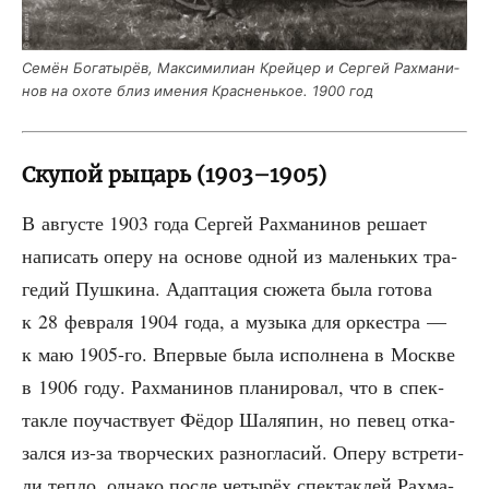
Семён Бога­ты­рёв, Мак­си­ми­ли­ан Крей­цер и Сер­гей Рах­ма­ни­
нов на охо­те близ име­ния Крас­нень­кое. 1900 год
Скупой рыцарь (1903–1905)
В авгу­сте 1903 года Сер­гей Рах­ма­ни­нов реша­ет
напи­сать опе­ру на осно­ве одной из малень­ких тра­
ге­дий Пуш­ки­на. Адап­та­ция сюже­та была гото­ва
к 28 фев­ра­ля 1904 года, а музы­ка для оркест­ра —
к маю 1905-го. Впер­вые была испол­не­на в Москве
в 1906 году. Рах­ма­ни­нов пла­ни­ро­вал, что в спек­
так­ле поучаст­ву­ет Фёдор Шаля­пин, но певец отка­
зал­ся из-за твор­че­ских раз­но­гла­сий. Опе­ру встре­ти­
ли теп­ло, одна­ко после четы­рёх спек­так­лей Рах­ма­