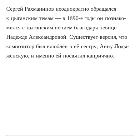
Сер­гей Рах­ма­ни­нов неод­но­крат­но обра­щал­ся
к цыган­ским темам — в 1890‑е годы он позна­ко­
мил­ся с цыган­ским пени­ем бла­го­да­ря певи­це
Надеж­де Алек­сан­дро­вой. Суще­ству­ет вер­сия, что
ком­по­зи­тор был влюб­лён в её сест­ру, Анну Лоды­
жен­скую, и имен­но ей посвя­тил каприччио.