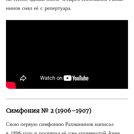
ни­нов снял её с репертуара.
Симфония № 2 (1906–1907)
Свою первую сим­фо­нию Рах­ма­ни­нов напи­сал
в 1896 году и посвя­тил её уже упо­мя­ну­той Анне