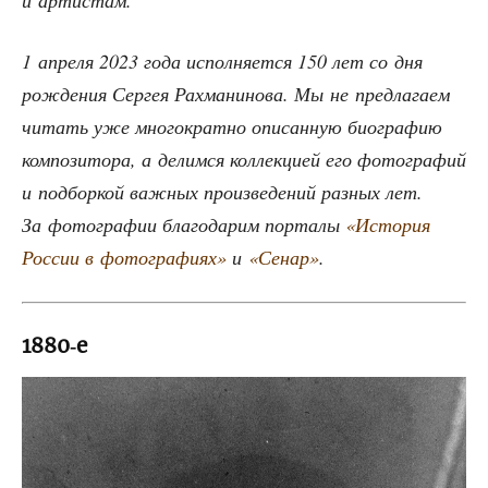
и артистам.
1 апре­ля 2023 года испол­ня­ет­ся 150 лет со дня
рож­де­ния Сер­гея Рах­ма­ни­но­ва. Мы не пред­ла­га­ем
читать уже мно­го­крат­но опи­сан­ную био­гра­фию
ком­по­зи­то­ра, а делим­ся кол­лек­ци­ей его фото­гра­фий
и под­бор­кой важ­ных про­из­ве­де­ний раз­ных лет.
За фото­гра­фии бла­го­да­рим пор­та­лы
«Исто­рия
Рос­сии в фото­гра­фи­ях»
и
«Сенар»
.
1880‑е