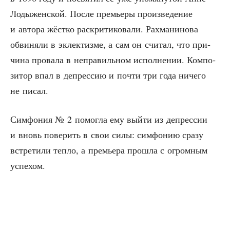
Лоды­жен­ской. После пре­мье­ры про­из­ве­де­ние
и авто­ра жёст­ко рас­кри­ти­ко­ва­ли. Рах­ма­ни­но­ва
обви­ня­ли в эклек­тиз­ме, а сам он счи­тал, что при­
чи­на про­ва­ла в непра­виль­ном испол­не­нии. Ком­по­
зи­тор впал в депрес­сию и почти три года ниче­го
не писал.
Сим­фо­ния № 2 помог­ла ему вый­ти из депрес­сии
и вновь пове­рить в свои силы: сим­фо­нию сра­зу
встре­ти­ли теп­ло, а пре­мье­ра про­шла с огром­ным
успехом.