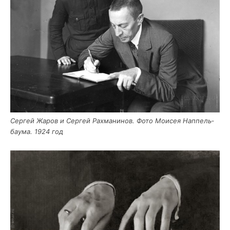
Сер­гей Жаров и Сер­гей Рах­ма­ни­нов. Фото Мои­сея Нап­пель­
ба­у­ма. 1924 год