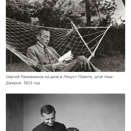
Сер­гей Рах­ма­ни­нов на даче в Локуст-Пойн­те, штат Нью-
Джер­си. 1923 год