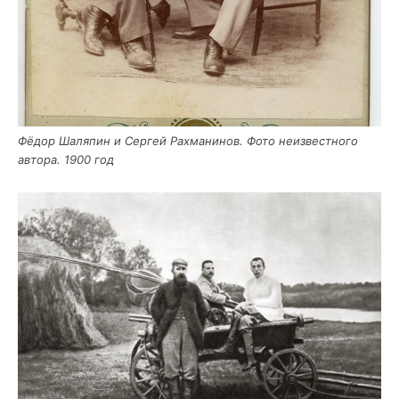
Фёдор Шаля­пин и Сер­гей Рах­ма­ни­нов. Фото неиз­вест­но­го
авто­ра. 1900 год