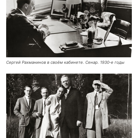
Сер­гей Рах­ма­ни­нов в сво­ём каби­не­те. Сенар. 1930‑е годы