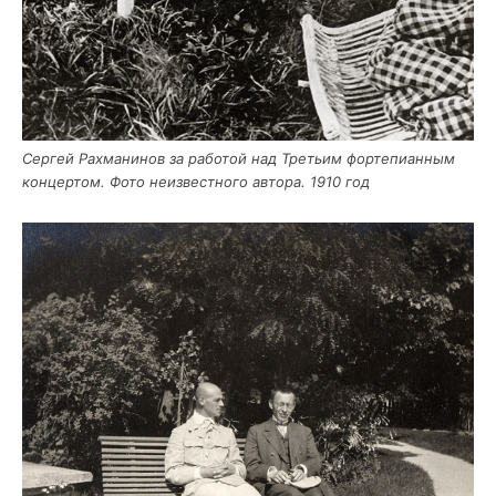
Сер­гей Рах­ма­ни­нов за рабо­той над Тре­тьим фор­те­пи­ан­ным
кон­цер­том. Фото неиз­вест­но­го авто­ра. 1910 год