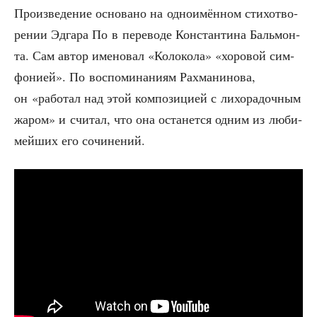
Про­из­ве­де­ние осно­ва­но на одно­имён­ном сти­хо­тво­
ре­нии Эдга­ра По в пере­во­де Кон­стан­ти­на Баль­мон­
та. Сам автор име­но­вал «Коло­ко­ла» «хоро­вой сим­
фо­ни­ей». По вос­по­ми­на­ни­ям Рах­ма­ни­но­ва,
он «рабо­тал над этой ком­по­зи­ци­ей с лихо­ра­доч­ным
жаром» и счи­тал, что она оста­нет­ся одним из люби­
мей­ших его сочинений.