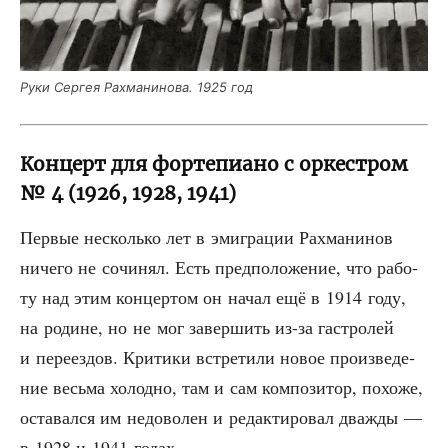
Руки Сер­гея Рах­ма­ни­но­ва. 1925 год
Концерт для фортепиано с оркестром
№ 4 (1926, 1928, 1941)
Пер­вые несколь­ко лет в эми­гра­ции Рах­ма­ни­нов
ниче­го не сочи­нял. Есть пред­по­ло­же­ние, что рабо­
ту над этим кон­цер­том он начал ещё в 1914 году,
на родине, но не мог завер­шить из-за гастро­лей
и пере­ез­дов. Кри­ти­ки встре­ти­ли новое про­из­ве­де­
ние весь­ма холод­но, там и сам ком­по­зи­тор, похо­же,
оста­вал­ся им недо­во­лен и редак­ти­ро­вал два­жды —
в 1928 и 1941 годах.