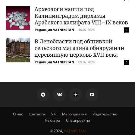
Археологи нашли под
Калининградом дирхамы
Арабского халифата VIII–IX веков
Редакция VATNIKSTAN
-
10.07.2026
0
В Ленобласти под обшивкой
сельского магазина обнаружили
деревянную церковь XVII века
Редакция VATNIKSTAN
-
09.07.2026
0
О нас
Контакты
VIP
Мероприятия
Издательство
Реклама
Спецпроекты
© 2024,
VATNIKSTAN