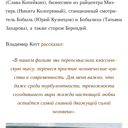
(Сла­ва Копей­кин), биз­нес­мен из рай­цен­тра Миз­
гирь (Ники­та Коло­гри­вый), стан­ци­он­ный смот­ри­
тель Бобыль (Юрий Куз­не­цов) и Бобы­ли­ха (Татья­на
Заха­ро­ва), а так­же сто­рож Берендей.
Вла­ди­мир Котт
рас­ска­зал
:
«В нашем филь­ме мы пере­осмыс­ли­ли клас­си­че­
скую пье­су, пере­не­ся про­стые чело­ве­че­ские чув­
ства в совре­мен­ность. Для меня важ­но, что
даже сре­ди тур­бу­лент­но­сти, тре­вож­но­сти
сего­дняш­не­го мира жаж­да насто­я­щей люб­ви
оста­ёт­ся самой глав­ной дви­жу­щей силой
человека».