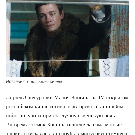
Источ­ник: пресс-материалы
За роль Сне­гу­роч­ки Мария Коши­на на IV откры­том
рос­сий­ском кино­фе­сти­ва­ле автор­ско­го кино «Зим­
ний» полу­чи­ла приз за луч­шую жен­скую роль.
Во вре­мя съё­мок Коши­на испол­ня­ла сама мно­гие
трю­ки: опус­ка­лась в про­рубь в мину­со­вую тем­пе­ра­