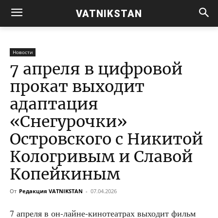
VATNIKSTAN
Новости
7 апреля в цифровой
прокат выходит
адаптация
«Снегурочки»
Островского с Никитой
Кологривым и Славой
Копейкиным
От
Редакция VATNIKSTAN
-
07.04.2026
7 апре­ля в он-лайне-кино­те­ат­рах выхо­дит фильм