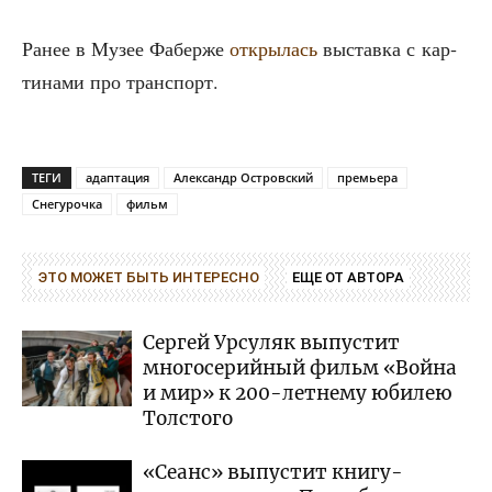
Ранее в Музее Фаб­ер­же
откры­лась
выстав­ка с кар­
ти­на­ми про транспорт.
ТЕГИ
адаптация
Александр Островский
премьера
Снегурочка
фильм
ЭТО МОЖЕТ БЫТЬ ИНТЕРЕСНО
ЕЩЕ ОТ АВТОРА
Сергей Урсуляк выпустит
многосерийный фильм «Война
и мир» к 200-летнему юбилею
Толстого
«Сеанс» выпустит книгу-