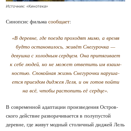
Источ­ник: «Кино­те­ка»
Синоп­сис филь­ма
сооб­ща­ет
:
«В деревне, где поез­да про­хо­дят мимо, а вре­мя
буд­то оста­но­ви­лось, живёт Сне­гу­роч­ка —
девуш­ка с холод­ным серд­цем. Она при­тя­ги­ва­ет
к себе людей, но не может отве­тить им вза­им­
но­стью. Спо­кой­ная жизнь Сне­гу­роч­ки нару­ша­
ет­ся при­ез­дом диджея Леля, и он готов пой­ти
на всё, что­бы рас­то­пить её сердце».
В совре­мен­ной адап­та­ции про­из­ве­де­ния Ост­ров­
ско­го дей­ствие раз­во­ра­чи­ва­ет­ся в полу­пу­стой
деревне, где живут мод­ный сто­лич­ный диджей Лель