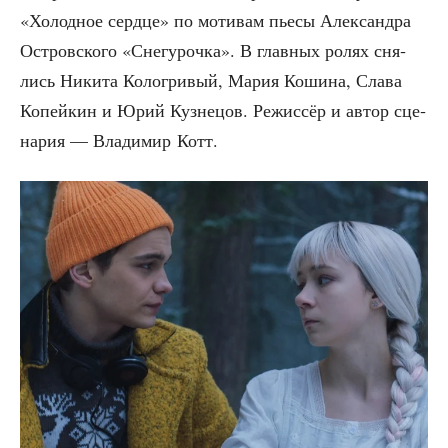
«Холод­ное серд­це» по моти­вам пье­сы Алек­сандра
Ост­ров­ско­го «Сне­гу­роч­ка». В глав­ных ролях сня­
лись Ники­та Коло­гри­вый, Мария Коши­на, Сла­ва
Копей­кин и Юрий Куз­не­цов. Режис­сёр и автор сце­
на­рия — Вла­ди­мир Котт.