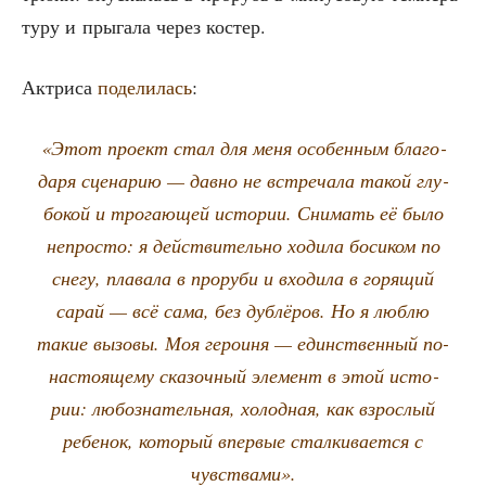
ту­ру и пры­га­ла через костер.
Актри­са
поде­ли­лась
:
«Этот про­ект стал для меня осо­бен­ным бла­го­
да­ря сце­на­рию — дав­но не встре­ча­ла такой глу­
бо­кой и тро­га­ю­щей исто­рии. Сни­мать её было
непро­сто: я дей­стви­тель­но ходи­ла боси­ком по
сне­гу, пла­ва­ла в про­ру­би и вхо­ди­ла в горя­щий
сарай — всё сама, без дуб­лё­ров. Но я люб­лю
такие вызо­вы. Моя геро­и­ня — един­ствен­ный по-
насто­я­ще­му ска­зоч­ный эле­мент в этой исто­
рии: любо­зна­тель­ная, холод­ная, как взрос­лый
ребе­нок, кото­рый впер­вые стал­ки­ва­ет­ся с
чувствами».